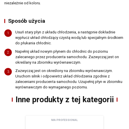
niezależnie od koloru.
Sposób użycia
Usuń stary płyn z układu chłodzenia, a następnie dokładnie
1
wypłucz układ chłodzący czystą wodą lub specjalnym środkiem
do płukania chłodnic.
Napełnij układ nowym płynem do chłodnic do poziomu
2
zalecanego przez producenta samochodu. Zazwyczaj jest on
określany na zbiorniku wyrównawczym.
Zazwyczaj jest on określony na zbiorniku wyrównawczym.
3
Uruchom silnik i odpowietrz układ chłodzenia zgodnie z
Newsletter
zaleceniami producenta samochodu. Uzupełnij płyn w zbiorniku
wyrównawczym do wymaganego poziomu.
Adres email
Inne produkty z tej kategorii
Wyrażam zgodę na przetwarzanie moich danych osobowych zamieszczonych w
powyższym formularzu przez AMTRA Sp. z o.o. z siedzibą w Sosnowcu (41-200) przy
ul. Schonów 3 w celu odpowiedzi na moje zapytanie. Zapoznałem/zapoznałam się z
pouczeniem dotyczącym prawa dostępu do treści moich danych i możliwości ich
MA PROFESSIONAL
poprawiania. Jestem świadom/świadoma, iż moja zgoda może być odwołana w
każdym czasie, co skutkować będzie usunięciem mojego adresu bazy Amtra Sp. z o.o.