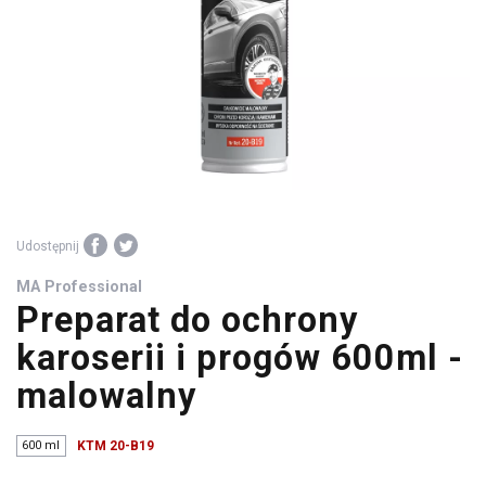
środki
warsztatowe
Udostępnij
MA Professional
Preparat do ochrony
karoserii i progów 600ml -
malowalny
600 ml
KTM 20-B19