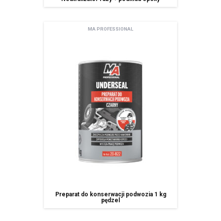
spółki należące do grupy kapitałowej
Pani/Pana dane osobowe przechowywane będą do momentu
MA PROFESSIONAL
odwołania zgody na korzystanie z usługi newsletter,
Posiada Pan/i prawo dostępu do treści swoich danych oraz prawo ich
sprostowania, usunięcia, ograniczenia przetwarzania, prawo do
przenoszenia danych, prawo wniesienia sprzeciwu, prawo do
cofnięcia zgody w dowolnym momencie bez wpływu na zgodność z
prawem przetwarzania, którego dokonano na podstawie zgody przed
jej cofnięcie oraz posiada Pan/i prawo do przenoszenia danych,
ma Pani/Pan prawo wniesienia skargi do organu nadzorczego,
Pani/Pana dane będą nie przetwarzane w sposób zautomatyzowany w
tym również w formie profilowania.
podanie danych osobowych jest dobrowolne ale niezbędne do
korzystania z usługi newsletter.
Preparat do konserwacji podwozia 1 kg
pędzel