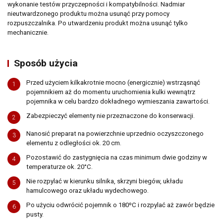
wykonanie testów przyczepności i kompatybilności. Nadmiar
nieutwardzonego produktu można usunąć przy pomocy
rozpuszczalnika. Po utwardzeniu produkt można usunąć tylko
mechanicznie.
Sposób użycia
Przed użyciem kilkakrotnie mocno (energicznie) wstrząsnąć
1
pojemnikiem aż do momentu uruchomienia kulki wewnątrz
pojemnika w celu bardzo dokładnego wymieszania zawartości.
Zabezpieczyć elementy nie przeznaczone do konserwacji.
2
Nanosić preparat na powierzchnie uprzednio oczyszczonego
3
elementu z odległości ok. 20 cm.
Pozostawić do zastygnięcia na czas minimum dwie godziny w
4
temperaturze ok. 20°C.
Nie rozpylać w kierunku silnika, skrzyni biegów, układu
5
hamulcowego oraz układu wydechowego.
Po użyciu odwrócić pojemnik o 180ºC i rozpylać aż zawór będzie
6
pusty.