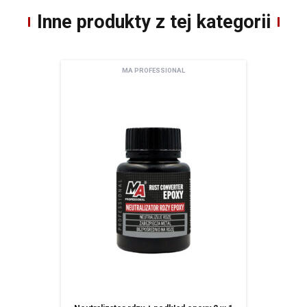
Inne produkty z tej kategorii
Newsletter
Adres email
MA PROFESSIONAL
Wyrażam zgodę na przetwarzanie moich danych osobowych zamieszczonych w
powyższym formularzu przez AMTRA Sp. z o.o. z siedzibą w Sosnowcu (41-200) przy
ul. Schonów 3 w celu odpowiedzi na moje zapytanie. Zapoznałem/zapoznałam się z
pouczeniem dotyczącym prawa dostępu do treści moich danych i możliwości ich
poprawiania. Jestem świadom/świadoma, iż moja zgoda może być odwołana w
każdym czasie, co skutkować będzie usunięciem mojego adresu bazy Amtra Sp. z o.o.
Zgodnie z art. 13 ogólnego rozporządzenia o ochronie danych osobowych z dnia 27
kwietnia 2016 r. (Dz. Urz. UE L 119 z 04.05.2016) informuję, iż:
administratorem Pani/Pana danych osobowych jest AMTRA Sp. z o.o.
z siedzibą w Sosnowcu (41-200), ul Schonów 3, zwana dalej Spółką,
Pani/Pana dane osobowe przetwarzane będą w celu realizacji usługi
newsletter – na podstawie art. 6 ust. 1 lit. a ogólnego rozporządzenia
o ochronie danych osobowych z dnia 27 kwietnia 2016 r.
Odbiorcami Pani/Pana danych osobowych będą:
wyłącznie podmioty uprawnione do uzyskania danych osobowych
na podstawie przepisów prawa,
podmioty, którym Spóła powierzyła przetwarzanie danych
osobowych (Mailchimp)