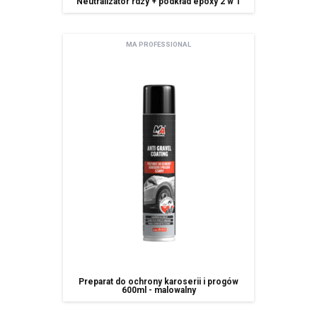
Neutralizator rdzy + podkład epoxy 2 w 1
spółki należące do grupy kapitałowej
Pani/Pana dane osobowe przechowywane będą do momentu
MA PROFESSIONAL
odwołania zgody na korzystanie z usługi newsletter,
Posiada Pan/i prawo dostępu do treści swoich danych oraz prawo ich
sprostowania, usunięcia, ograniczenia przetwarzania, prawo do
przenoszenia danych, prawo wniesienia sprzeciwu, prawo do
cofnięcia zgody w dowolnym momencie bez wpływu na zgodność z
prawem przetwarzania, którego dokonano na podstawie zgody przed
jej cofnięcie oraz posiada Pan/i prawo do przenoszenia danych,
ma Pani/Pan prawo wniesienia skargi do organu nadzorczego,
Pani/Pana dane będą nie przetwarzane w sposób zautomatyzowany w
tym również w formie profilowania.
podanie danych osobowych jest dobrowolne ale niezbędne do
korzystania z usługi newsletter.
Preparat do ochrony karoserii i progów
600ml - malowalny