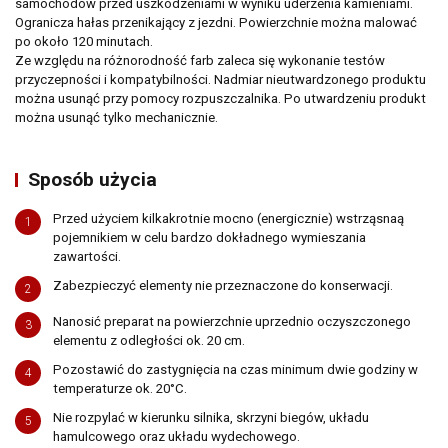
samochodów przed uszkodzeniami w wyniku uderzenia kamieniami.
Ogranicza hałas przenikający z jezdni. Powierzchnie można malować
po około 120 minutach.
Ze względu na różnorodność farb zaleca się wykonanie testów
przyczepności i kompatybilności. Nadmiar nieutwardzonego produktu
można usunąć przy pomocy rozpuszczalnika. Po utwardzeniu produkt
można usunąć tylko mechanicznie.
Sposób użycia
Przed użyciem kilkakrotnie mocno (energicznie) wstrząsnaą
1
pojemnikiem w celu bardzo dokładnego wymieszania
zawartości.
Zabezpieczyć elementy nie przeznaczone do konserwacji.
2
Nanosić preparat na powierzchnie uprzednio oczyszczonego
3
elementu z odległości ok. 20 cm.
Pozostawić do zastygnięcia na czas minimum dwie godziny w
4
temperaturze ok. 20°C.
Nie rozpylać w kierunku silnika, skrzyni biegów, układu
5
Gdzie kupić
hamulcowego oraz układu wydechowego.