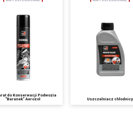
MA PROFESSIONAL
MA PROFESSIONAL
a danych osobowych będą:
ty uprawnione do uzyskania danych osobowych na podstawie przepisów prawa,
Spóła powierzyła przetwarzanie danych osobowych (Mailchimp)
o grupy kapitałowej
we przechowywane będą do momentu odwołania zgody na korzystanie z usługi newsletter,
ostępu do treści swoich danych oraz prawo ich sprostowania, usunięcia, ograniczenia prz
 prawo wniesienia sprzeciwu, prawo do cofnięcia zgody w dowolnym momencie bez wpły
o dokonano na podstawie zgody przed jej cofnięcie oraz posiada Pan/i prawo do przenosze
iesienia skargi do organu nadzorczego,
nie przetwarzane w sposób zautomatyzowany w tym również w formie profilowania.
ych jest dobrowolne ale niezbędne do korzystania z usługi newsletter.
rat do Konserwacji Podwozia
"Baranek" Aerozol
Uszczelniacz chłodnicy