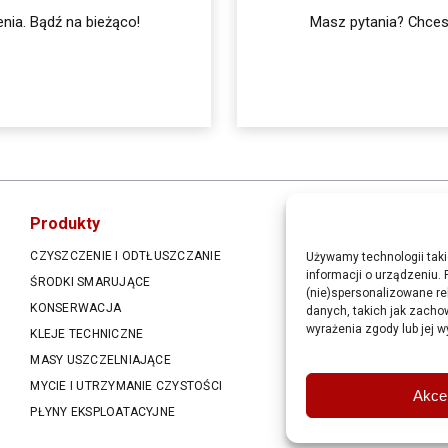
nia. Bądź na bieżąco!
Masz pytania? Chcesz
Produkty
CZYSZCZENIE I ODTŁUSZCZANIE
AKUMULATORY
Używamy technologii taki
informacji o urządzeniu. 
ŚRODKI SMARUJĄCE
METALOWE I PLASTIKOWE
(nie)spersonalizowane re
KONSERWACJA
ZACISKOWE
danych, takich jak zachow
wyrażenia zgody lub jej w
KLEJE TECHNICZNE
PLASTIKOWE OPASKI KA
MASY USZCZELNIAJĄCE
POZOSTAŁE ŚRODKI WA
MYCIE I UTRZYMANIE CZYSTOŚCI
CHEMIA DO DETAILINGU
Akce
PŁYNY EKSPLOATACYJNE
AKCESORIA DO DETAILIN