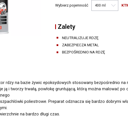
Narzędzia warsztatowe
Wybierz pojemność
KT
Pozostałe środki warsztatowe
Zalety
NEUTRALIZUJE RDZĘ
ZABEZPIECZA METAL
BEZPOŚREDNIO NA RDZĘ
ator rdzy na bazie żywic epoksydowych stosowany bezpośrednio na r
zuje ją i tworzy trwałą, powłokę gruntującą, którą można malować po
żnego
b szpachlówki poliestrowe. Preparat odznacza się bardzo dobrymi w
ymi.
erzchnie na bardzo długi czas.