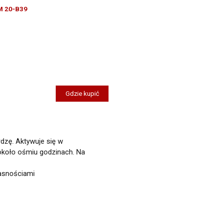
M 20-B39
Gdzie kupić
dzę. Aktywuje się w
 około ośmiu godzinach. Na
łasnościami