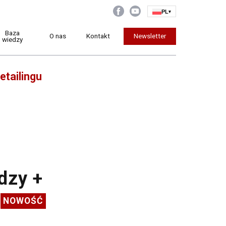
PL
▾
Baza
O nas
Kontakt
Newsletter
wiedzy
etailingu
rdzy +
y
NOWOŚĆ