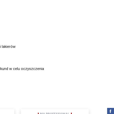
 lakierów
ekund w celu oczyszczenia
przez AMTRA Sp. z o.o. z
zapoznałam się z
 świadom/świadoma, iż
Amtra Sp. z o.o. Zgodnie
 L 119 z 04.05.2016)
 3, zwana dalej Spółką,
a ogólnego rozporządzenia o