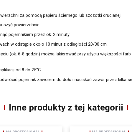
wierzchni za pomocą papieru ściernego lub szczotki drucianej.
osuszyć powierzchnie.
nąć pojemnikiem przez ok. 2 minuty.
wach w odstępie około 10 minut z odległości 20/30 cm.
ciu (ok. 6-8 godzin) można lakierować przy użyciu większości farb i
plikacji od 8 do 25°C.
odwrócić pojemnik zaworem do dołu i naciskać zawór przez kilka s
etwarzanie moich danych osobowych zamieszczonych w powyższym formularzu 
41-200) przy ul. Schonów 3 w celu odpowiedzi na moje zapytanie. Zapoznałem/
 prawa dostępu do treści moich danych i możliwości ich poprawiania. Jestem
dwołana w każdym czasie, co skutkować będzie usunięciem mojego adresu bazy 
Inne produkty z tej kategorii
porządzenia o ochronie danych osobowych z dnia 27 kwietnia 2016 r. (Dz. Urz. UE
Pana danych osobowych jest AMTRA Sp. z o.o. z siedzibą w Sosnowcu (41-200), ul Schonów
e przetwarzane będą w celu realizacji usługi newsletter – na podstawie art. 6 ust. 1 lit. 
wych z dnia 27 kwietnia 2016 r.