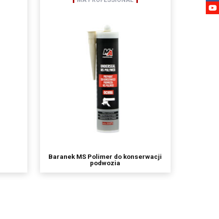
MA PROFESSIONAL
etwarzania, prawo do
wu na zgodność z prawem
nia danych,
Baranek MS Polimer do konserwacji
podwozia