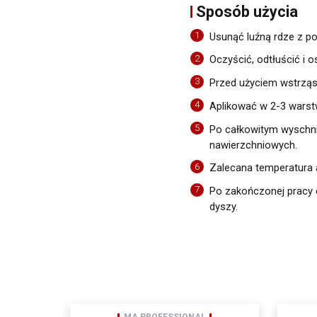
Sposób użycia
1
Usunąć luźną rdze z po
2
Oczyścić, odtłuścić i 
3
Przed użyciem wstrząs
4
Aplikować w 2-3 warst
5
Po całkowitym wyschnię
Newsletter
nawierzchniowych.
Adres email
6
Zalecana temperatura a
7
Po zakończonej pracy 
dyszy.
Wyrażam zgodę na prz
siedzibą w Sosnowcu (
Gdzie kupić
pouczeniem dotyczącym
moja zgoda może być o
z art. 13 ogólnego roz
informuję, iż:
administratorem Pani/
Pani/Pana dane osobow
ochronie danych osobo