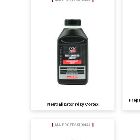
MA PROFESSIONAL
Odbiorcami Pani/Pan
wyłącznie podmio
podmioty, którym 
spółki należące d
Pani/Pana dane osobo
Posiada Pan/i prawo d
przenoszenia danych,
przetwarzania, któreg
ma Pani/Pan prawo wn
Pani/Pana dane będą 
podanie danych osobow
Prepa
Neutralizator rdzy Cortex
MA PROFESSIONAL