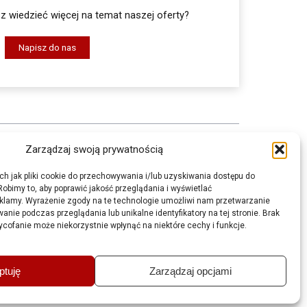
 wiedzieć więcej na temat naszej oferty?
Napisz do nas
Zarządzaj swoją prywatnością
KARTY MSDS
ch jak pliki cookie do przechowywania i/lub uzyskiwania dostępu do
Robimy to, aby poprawić jakość przeglądania i wyświetlać
 OPASKI
GDZIE KUPIĆ
klamy. Wyrażenie zgody na te technologie umożliwi nam przetwarzanie
BAZA WIEDZY
anie podczas przeglądania lub unikalne identyfikatory na tej stronie. Brak
ycofanie może niekorzystnie wpłynąć na niektóre cechy i funkcje.
BLOWE CZARNE
KONTAKT
RSZTATOWE
POLITYKA PRYWATNOŚCI
POLITYKA PRYWATNOŚCI W
ptuję
Zarządzaj opcjami
GU
MEDIACH SPOŁECZNOŚCIOWYCH