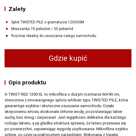
Zalety
Splot TWISTED PILE o gramaturze 1200GSM
Mieszanka 70 poliester / 30 poliamid
Rozmiar idealny do osuszania całego samochodu
Gdzie kupić
Opis produktu
X-TWIST RED 1200 XL to mikrofibra o dużym rozmiarze 60×90 cm,
stworzona z innowacyjnego splotu włókien typu TWISTED PILE, która
gwarantuje szybkie i skuteczne osuszanie samochodu. Dzięki
skręconemu włosiu doskonale chłonie wodę, pozostawiając lakier
suchy, bez smug i zarysowań. Jest wyjątkowo delikatna dla każdego
rodzaju lakieru, a jej gładka struktura sprawia, że łatwo przesuwa się
po powierzchni, zapewniając wygodę użytkowania. Mikrofibra szybko
schnie, co czyni ją praktycznym narzędziem. Wykonana z trwałej