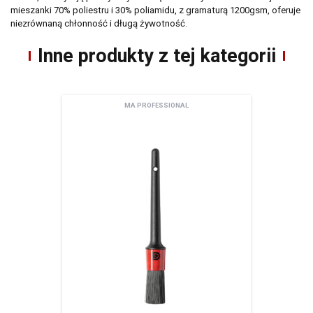
mieszanki 70% poliestru i 30% poliamidu, z gramaturą 1200gsm, oferuje
niezrównaną chłonność i długą żywotność.
Inne produkty z tej kategorii
MA PROFESSIONAL
Newsletter
Adres email
Wyrażam zgodę na przetwarzanie moich danych osobowych zamieszczonych w
powyższym formularzu przez AMTRA Sp. z o.o. z siedzibą w Sosnowcu (41-200) przy
ul. Schonów 3 w celu odpowiedzi na moje zapytanie. Zapoznałem/zapoznałam się z
pouczeniem dotyczącym prawa dostępu do treści moich danych i możliwości ich
poprawiania. Jestem świadom/świadoma, iż moja zgoda może być odwołana w