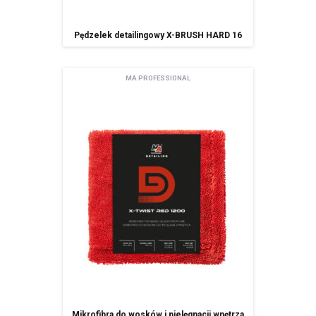
każdym czasie, co skutkować będzie usunięciem mojego adresu bazy Amtra Sp. z o.o.
Zgodnie z art. 13 ogólnego rozporządzenia o ochronie danych osobowych z dnia 27
Gdzie kupić
kwietnia 2016 r. (Dz. Urz. UE L 119 z 04.05.2016) informuję, iż:
Pędzelek detailingowy X-BRUSH HARD 16
administratorem Pani/Pana danych osobowych jest AMTRA Sp. z o.o.
z siedzibą w Sosnowcu (41-200), ul Schonów 3, zwana dalej Spółką,
Pani/Pana dane osobowe przetwarzane będą w celu realizacji usługi
MA PROFESSIONAL
newsletter – na podstawie art. 6 ust. 1 lit. a ogólnego rozporządzenia
o ochronie danych osobowych z dnia 27 kwietnia 2016 r.
Odbiorcami Pani/Pana danych osobowych będą:
wyłącznie podmioty uprawnione do uzyskania danych osobowych
na podstawie przepisów prawa,
podmioty, którym Spóła powierzyła przetwarzanie danych
osobowych (Mailchimp)
spółki należące do grupy kapitałowej
Pani/Pana dane osobowe przechowywane będą do momentu
odwołania zgody na korzystanie z usługi newsletter,
Posiada Pan/i prawo dostępu do treści swoich danych oraz prawo ich
sprostowania, usunięcia, ograniczenia przetwarzania, prawo do
przenoszenia danych, prawo wniesienia sprzeciwu, prawo do
cofnięcia zgody w dowolnym momencie bez wpływu na zgodność z
prawem przetwarzania, którego dokonano na podstawie zgody przed
jej cofnięcie oraz posiada Pan/i prawo do przenoszenia danych,
Mikrofibra do wosków i pielęgnacji wnętrza