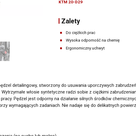
Narzędzia warsztatowe
KTM 20-D29
Pozostałe środki warsztatowe
Zalety
Do ciężkich prac
Wysoka odporność na chemię
Ergonomiczny uchwyt
zel detailingowy, stworzony do usuwania uporczywych zabrudzeń z t
i. Wytrzymałe włosie syntetyczne radzi sobie z ciężkimi zabrudzeni
racy. Pędzel jest odporny na działanie silnych środków chemicznyc
y wymagających zadaniach. Nie nadaje się do delikatnych powierzch
zenia (na sucho lub mokro).
etwarzanie moich danych osobowych zamieszczonych w powyższym formularzu 