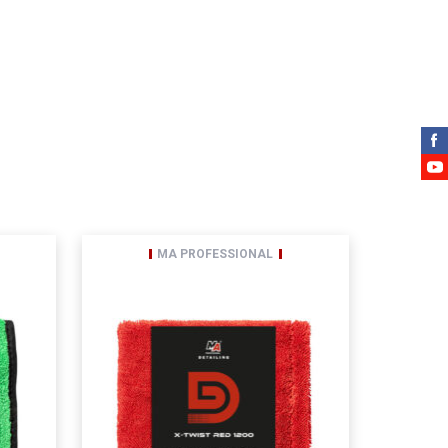
zapoznałam się z
 świadom/świadoma, iż
Amtra Sp. z o.o. Zgodnie
 L 119 z 04.05.2016)
 3, zwana dalej Spółką,
a ogólnego rozporządzenia o
MA PROFESSIONAL
etwarzania, prawo do
wu na zgodność z prawem
nia danych,