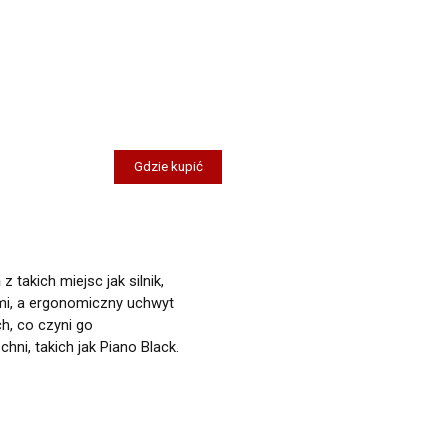
Gdzie kupić
akich miejsc jak silnik,
ami, a ergonomiczny uchwyt
h, co czyni go
ni, takich jak Piano Black.
przez AMTRA Sp. z o.o. z