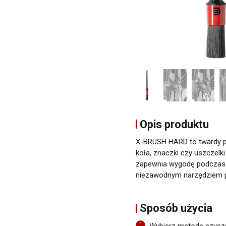
Opis produktu
X-BRUSH HARD to twardy pęd
koła, znaczki czy uszczelk
zapewnia wygodę podczas p
Newsletter
niezawodnym narzędziem prz
Adres email
Sposób użycia
1
Wybierz metodę czyszc
Wyrażam zgodę na prz