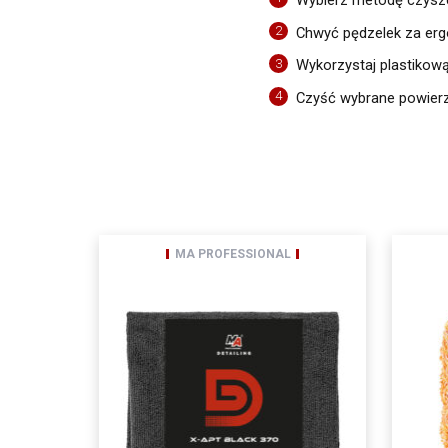
siedzibą w Sosnowcu (
2
Chwyć pędzelek za erg
pouczeniem dotyczącym
Gd
moja zgoda może być o
3
Wykorzystaj plastikow
z art. 13 ogólnego roz
informuję, iż:
4
Czyść wybrane powierz
administratorem Pani/
Pani/Pana dane osobow
ochronie danych osobo
Odbiorcami Pani/Pan
wyłącznie podmio
podmioty, którym 
spółki należące d
MA PROFESSIONAL
Pani/Pana dane osobo
Posiada Pan/i prawo d
przenoszenia danych,
przetwarzania, któreg
ma Pani/Pan prawo wn
Pani/Pana dane będą 
podanie danych osobow