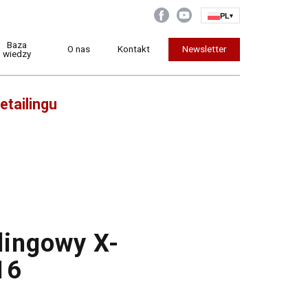
PL
▾
Baza
O nas
Kontakt
Newsletter
wiedzy
etailingu
lingowy X-
16