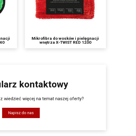
gnacji
Mikrofibra do wosków i pielęgnacji
840
wnętrza X-TWIST RED 1200
larz kontaktowy
 wiedzieć więcej na temat naszej oferty?
Napisz do nas