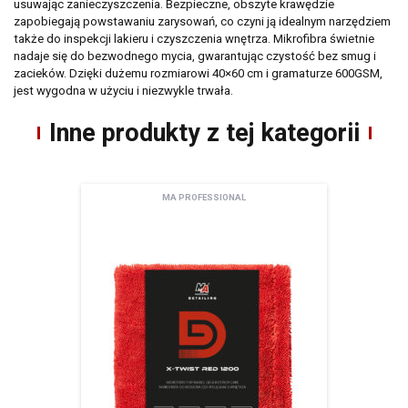
usuwając zanieczyszczenia. Bezpieczne, obszyte krawędzie
zapobiegają powstawaniu zarysowań, co czyni ją idealnym narzędziem
także do inspekcji lakieru i czyszczenia wnętrza. Mikrofibra świetnie
nadaje się do bezwodnego mycia, gwarantując czystość bez smug i
zacieków. Dzięki dużemu rozmiarowi 40×60 cm i gramaturze 600GSM,
jest wygodna w użyciu i niezwykle trwała.
Inne produkty z tej kategorii
MA PROFESSIONAL
Newsletter
Adres email
Wyrażam zgodę na przetwarzanie moich danych osobowych zamieszczonych w
powyższym formularzu przez AMTRA Sp. z o.o. z siedzibą w Sosnowcu (41-200) przy