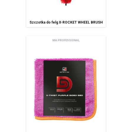
jej cofnięcie oraz posiada Pan/i prawo do przenoszenia danych,
ma Pani/Pan prawo wniesienia skargi do organu nadzorczego,
Pani/Pana dane będą nie przetwarzane w sposób zautomatyzowany w
Szczotka do felg X-ROCKET WHEEL BRUSH
tym również w formie profilowania.
podanie danych osobowych jest dobrowolne ale niezbędne do
korzystania z usługi newsletter.
MA PROFESSIONAL