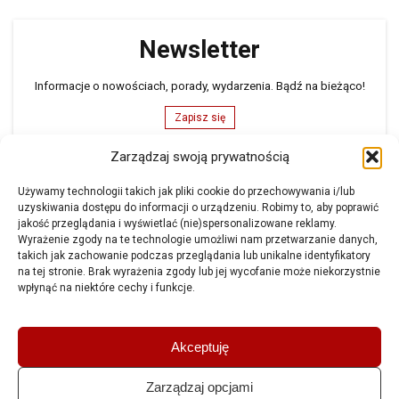
Newsletter
Informacje o nowościach, porady, wydarzenia. Bądź na bieżąco!
Zapisz się
Zarządzaj swoją prywatnością
Formularz kontaktowy
Używamy technologii takich jak pliki cookie do przechowywania i/lub
uzyskiwania dostępu do informacji o urządzeniu. Robimy to, aby poprawić
Masz pytania? Chcesz wiedzieć więcej na temat naszej oferty?
jakość przeglądania i wyświetlać (nie)spersonalizowane reklamy.
Wyrażenie zgody na te technologie umożliwi nam przetwarzanie danych,
Napisz do nas
takich jak zachowanie podczas przeglądania lub unikalne identyfikatory
na tej stronie. Brak wyrażenia zgody lub jej wycofanie może niekorzystnie
wpłynąć na niektóre cechy i funkcje.
Amtra Sp. z o.o.
Akceptuję
ul. Schonów 3, 41-200
Sosnowiec POLSKA
tel. +48 32 294 41 00
Zarządzaj opcjami