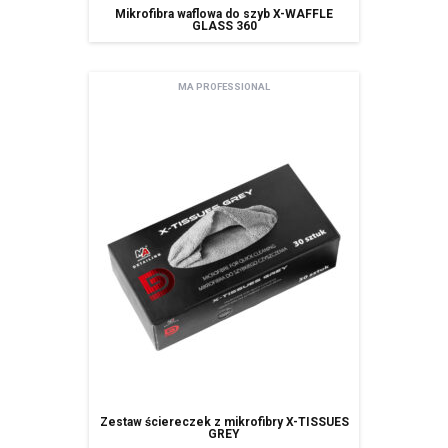
ma Pani/Pan prawo wniesienia skargi do organu nadzorczego,
Mikrofibra waflowa do szyb X-WAFFLE
GLASS 360
Pani/Pana dane będą nie przetwarzane w sposób zautomatyzowany w
tym również w formie profilowania.
podanie danych osobowych jest dobrowolne ale niezbędne do
MA PROFESSIONAL
korzystania z usługi newsletter.
Zestaw ściereczek z mikrofibry X-TISSUES
GREY