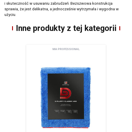
i skuteczność w usuwaniu zabrudzeń. Bezszwowa konstrukcja
sprawia, że jest delikatna, a jednocześnie wytrzymała i wygodna w
użyciu.
Inne produkty z tej kategorii
MA PROFESSIONAL
Newsletter
Adres email
Wyrażam zgodę na przetwarzanie moich danych osobowych zamieszczonych w
powyższym formularzu przez AMTRA Sp. z o.o. z siedzibą w Sosnowcu (41-200) przy
ul. Schonów 3 w celu odpowiedzi na moje zapytanie. Zapoznałem/zapoznałam się z
pouczeniem dotyczącym prawa dostępu do treści moich danych i możliwości ich