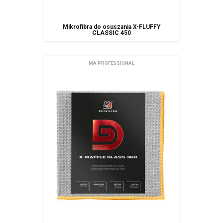
poprawiania. Jestem świadom/świadoma, iż moja zgoda może być odwołana w
każdym czasie, co skutkować będzie usunięciem mojego adresu bazy Amtra Sp. z o.o.
Zgodnie z art. 13 ogólnego rozporządzenia o ochronie danych osobowych z dnia 27
Gdzie kupić
kwietnia 2016 r. (Dz. Urz. UE L 119 z 04.05.2016) informuję, iż:
Mikrofibra do osuszania X-FLUFFY
CLASSIC 450
administratorem Pani/Pana danych osobowych jest AMTRA Sp. z o.o.
z siedzibą w Sosnowcu (41-200), ul Schonów 3, zwana dalej Spółką,
Pani/Pana dane osobowe przetwarzane będą w celu realizacji usługi
MA PROFESSIONAL
newsletter – na podstawie art. 6 ust. 1 lit. a ogólnego rozporządzenia
o ochronie danych osobowych z dnia 27 kwietnia 2016 r.
Odbiorcami Pani/Pana danych osobowych będą:
wyłącznie podmioty uprawnione do uzyskania danych osobowych
na podstawie przepisów prawa,
podmioty, którym Spóła powierzyła przetwarzanie danych
osobowych (Mailchimp)
spółki należące do grupy kapitałowej
Pani/Pana dane osobowe przechowywane będą do momentu
odwołania zgody na korzystanie z usługi newsletter,
Posiada Pan/i prawo dostępu do treści swoich danych oraz prawo ich
sprostowania, usunięcia, ograniczenia przetwarzania, prawo do
przenoszenia danych, prawo wniesienia sprzeciwu, prawo do
cofnięcia zgody w dowolnym momencie bez wpływu na zgodność z
prawem przetwarzania, którego dokonano na podstawie zgody przed
jej cofnięcie oraz posiada Pan/i prawo do przenoszenia danych,