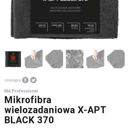
środki
warsztatowe
Udostępnij
MA Professional
Mikrofibra
wielozadaniowa X-APT
BLACK 370