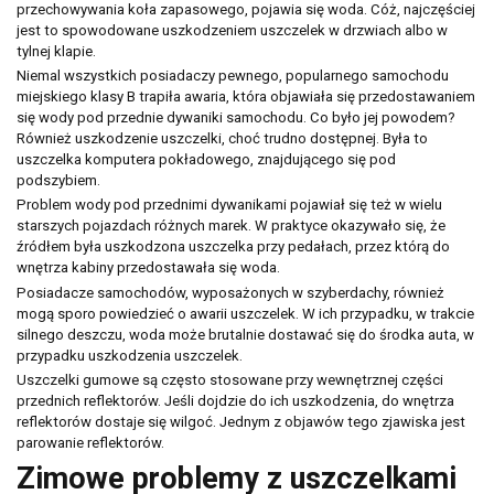
przechowywania koła zapasowego, pojawia się woda. Cóż, najczęściej
jest to spowodowane uszkodzeniem uszczelek w drzwiach albo w
tylnej klapie.
Niemal wszystkich posiadaczy pewnego, popularnego samochodu
miejskiego klasy B trapiła awaria, która objawiała się przedostawaniem
się wody pod przednie dywaniki samochodu. Co było jej powodem?
Również uszkodzenie uszczelki, choć trudno dostępnej. Była to
uszczelka komputera pokładowego, znajdującego się pod
podszybiem.
Problem wody pod przednimi dywanikami pojawiał się też w wielu
starszych pojazdach różnych marek. W praktyce okazywało się, że
źródłem była uszkodzona uszczelka przy pedałach, przez którą do
wnętrza kabiny przedostawała się woda.
Posiadacze samochodów, wyposażonych w szyberdachy, również
mogą sporo powiedzieć o awarii uszczelek. W ich przypadku, w trakcie
silnego deszczu, woda może brutalnie dostawać się do środka auta, w
przypadku uszkodzenia uszczelek.
Uszczelki gumowe są często stosowane przy wewnętrznej części
przednich reflektorów. Jeśli dojdzie do ich uszkodzenia, do wnętrza
reflektorów dostaje się wilgoć. Jednym z objawów tego zjawiska jest
parowanie reflektorów.
Zimowe problemy z uszczelkami