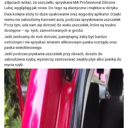
zdjęciach widać, że uszczelki, spryskane MA Professional Silicone
korzystania z usługi newsletter.
Lube, wyglądają jak nowe. Do tego są elastyczne i miękkie w dotyku.
Dwa kolejne atuty to duże opakowanie oraz wygodny aplikator. Dzięki
niemu nie zabrudzimy karoserii auta, podczas spryskiwania uszczelek.
Poza tym, uda nam się dotrzeć do wielu uszczelek, które są trudno
dostępne – np. tych, zamontowanych w grodzi.
Jeśli zechcemy do nich dotrzeć, pamiętajmy, żeby być bardzo
ostrożnym i nie spryskać smarem silikonowym paska rozrządu oraz
paska wieloklinowego.
Jeśli podczas pryskania uszczelek przy oknach, doszło do
zabrudzenia szyby, wystarczy zastosować zwykły płyn albo piankę do
mycia szyb.