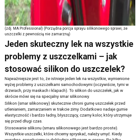
(zdj. MA Professional) (Porządna porcja sprayu silikonowego sprawi, że
uszczelki z pewnością nie zamarzną)
Jeden skuteczny lek na wszystkie
problemy z uszczelkami – jak
stosować silikon do uszczelek?
Newsletter
Najważniejsze jest to, że istnieje jeden lek na wszystkie, wymienione
Adres email
wyżej problemy z uszczelkami samochodowymi (oczywiście, tymi w
drzwiach, przy maskach i klapach). To silikon do uszczelek, jak w
skrócie mówi się na specjalny smar silikonowy.
Wyrażam zgodę na przetwarzanie moich danych osobowych zamieszczonych w
powyższym formularzu przez AMTRA Sp. z o.o. z siedzibą w Sosnowcu (41-200) przy
Silikon (smar silikonowy) skutecznie chroni gumę uszczelek przed
ul. Schonów 3 w celu odpowiedzi na moje zapytanie. Zapoznałem/zapoznałam się z
utlenianiem, zamarzaniem w trakcie zimy. Dodatkowo nadaje gumie
pouczeniem dotyczącym prawa dostępu do treści moich danych i możliwości ich
elastyczność i bardzo ładny, błyszczący, czarny kolor, który utrzymuje
poprawiania. Jestem świadom/świadoma, iż moja zgoda może być odwołana w
się przed długi czas.
każdym czasie, co skutkować będzie usunięciem mojego adresu bazy Amtra Sp. z o.o.
Zgodnie z art. 13 ogólnego rozporządzenia o ochronie danych osobowych z dnia 27
Stosowanie silikonu (smaru silikonowego jest bardzo proste).
kwietnia 2016 r. (Dz. Urz. UE L 119 z 04.05.2016) informuję, iż:
Wszystkie uszczelki, które chcemy spryskać, należy umyć. Kiedy
administratorem Pani/Pana danych osobowych jest AMTRA Sp. z o.o.
wyschną, spryskujemy je dokładnie silikonem w sprayu. Po kilku