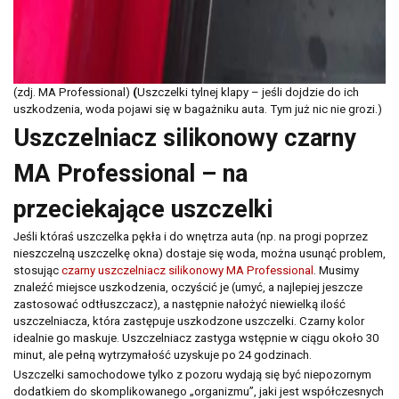
(zdj. MA Professional)
(
Uszczelki tylnej klapy – jeśli dojdzie do ich
uszkodzenia, woda pojawi się w bagażniku auta. Tym już nic nie grozi.)
Uszczelniacz silikonowy czarny
MA Professional – na
przeciekające uszczelki
Jeśli któraś uszczelka pękła i do wnętrza auta (np. na progi poprzez
nieszczelną uszczelkę okna) dostaje się woda, można usunąć problem,
stosując
czarny uszczelniacz silikonowy MA Professional
. Musimy
znaleźć miejsce uszkodzenia, oczyścić je (umyć, a najlepiej jeszcze
zastosować odtłuszczacz), a następnie nałożyć niewielką ilość
uszczelniacza, która zastępuje uszkodzone uszczelki. Czarny kolor
idealnie go maskuje. Uszczelniacz zastyga wstępnie w ciągu około 30
minut, ale pełną wytrzymałość uzyskuje po 24 godzinach.
Uszczelki samochodowe tylko z pozoru wydają się być niepozornym
dodatkiem do skomplikowanego „organizmu”, jaki jest współczesnych