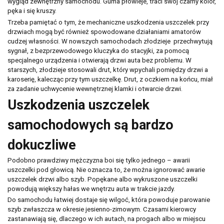
wygląd zewnętrzny samochodu. Guma płowieje, traci swój czarny kolor,
pęka i się kruszy.
Trzeba pamiętać o tym, że mechaniczne uszkodzenia uszczelek przy
drzwiach mogą być również spowodowane działaniami amatorów
cudzej własności. W nowszych samochodach złodzieje przechwytują
sygnał, z bezprzewodowego kluczyka do stacyjki, za pomocą
specjalnego urządzenia i otwierają drzwi auta bez problemu. W
starszych, złodzieje stosowali drut, który wpychali pomiędzy drzwi a
karoserię, kalecząc przy tym uszczelkę. Drut, z oczkiem na końcu, miał
za zadanie uchwycenie wewnętrznej klamki i otwarcie drzwi.
Uszkodzenia uszczelek
samochodowych są bardzo
dokuczliwe
Podobno prawdziwy mężczyzna boi się tylko jednego – awarii
uszczelki pod głowicą. Nie oznacza to, że można ignorować awarie
uszczelek drzwi albo szyb. Popękane albo wykruszone uszczelki
powodują większy hałas we wnętrzu auta w trakcie jazdy.
Do samochodu łatwiej dostaje się wilgoć, która powoduje parowanie
szyb zwłaszcza w okresie jesienno-zimowym. Czasami kierowcy
zastanawiają się, dlaczego w ich autach, na progach albo w miejscu