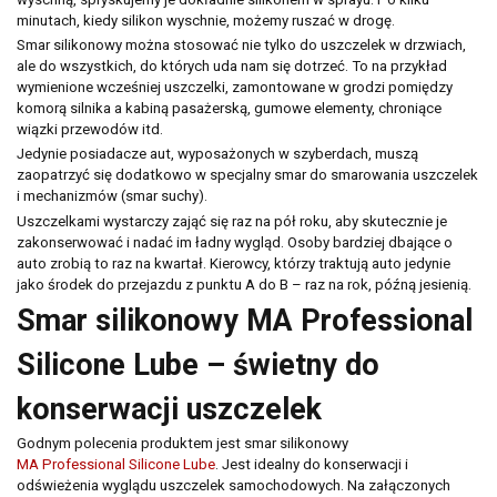
z siedzibą w Sosnowcu (41-200), ul Schonów 3, zwana dalej Spółką,
minutach, kiedy silikon wyschnie, możemy ruszać w drogę.
Pani/Pana dane osobowe przetwarzane będą w celu realizacji usługi
Smar silikonowy można stosować nie tylko do uszczelek w drzwiach,
newsletter – na podstawie art. 6 ust. 1 lit. a ogólnego rozporządzenia
ale do wszystkich, do których uda nam się dotrzeć. To na przykład
o ochronie danych osobowych z dnia 27 kwietnia 2016 r.
wymienione wcześniej uszczelki, zamontowane w grodzi pomiędzy
Odbiorcami Pani/Pana danych osobowych będą:
komorą silnika a kabiną pasażerską, gumowe elementy, chroniące
wyłącznie podmioty uprawnione do uzyskania danych osobowych
wiązki przewodów itd.
na podstawie przepisów prawa,
Jedynie posiadacze aut, wyposażonych w szyberdach, muszą
podmioty, którym Spóła powierzyła przetwarzanie danych
zaopatrzyć się dodatkowo w specjalny smar do smarowania uszczelek
osobowych (Mailchimp)
i mechanizmów (smar suchy).
spółki należące do grupy kapitałowej
Uszczelkami wystarczy zająć się raz na pół roku, aby skutecznie je
zakonserwować i nadać im ładny wygląd. Osoby bardziej dbające o
Pani/Pana dane osobowe przechowywane będą do momentu
auto zrobią to raz na kwartał. Kierowcy, którzy traktują auto jedynie
odwołania zgody na korzystanie z usługi newsletter,
jako środek do przejazdu z punktu A do B – raz na rok, późną jesienią.
Posiada Pan/i prawo dostępu do treści swoich danych oraz prawo ich
Smar silikonowy MA Professional
sprostowania, usunięcia, ograniczenia przetwarzania, prawo do
przenoszenia danych, prawo wniesienia sprzeciwu, prawo do
Silicone Lube – świetny do
cofnięcia zgody w dowolnym momencie bez wpływu na zgodność z
prawem przetwarzania, którego dokonano na podstawie zgody przed
jej cofnięcie oraz posiada Pan/i prawo do przenoszenia danych,
konserwacji uszczelek
ma Pani/Pan prawo wniesienia skargi do organu nadzorczego,
Godnym polecenia produktem jest smar silikonowy
Pani/Pana dane będą nie przetwarzane w sposób zautomatyzowany w
MA Professional Silicone Lube
. Jest idealny do konserwacji i
tym również w formie profilowania.
odświeżenia wyglądu uszczelek samochodowych. Na załączonych
podanie danych osobowych jest dobrowolne ale niezbędne do