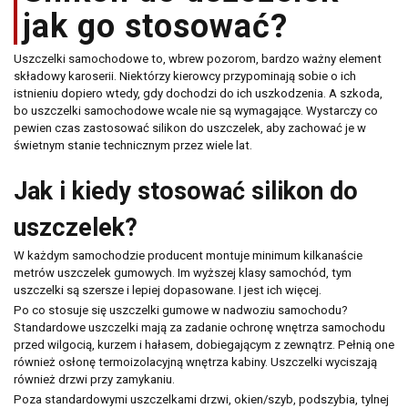
środki
warsztatowe
jak go stosować?
Uszczelki samochodowe to, wbrew pozorom, bardzo ważny element
składowy karoserii. Niektórzy kierowcy przypominają sobie o ich
istnieniu dopiero wtedy, gdy dochodzi do ich uszkodzenia. A szkoda,
bo uszczelki samochodowe wcale nie są wymagające. Wystarczy co
pewien czas zastosować silikon do uszczelek, aby zachować je w
świetnym stanie technicznym przez wiele lat.
Jak i kiedy stosować silikon do
uszczelek?
W każdym samochodzie producent montuje minimum kilkanaście
metrów uszczelek gumowych. Im wyższej klasy samochód, tym
uszczelki są szersze i lepiej dopasowane. I jest ich więcej.
Po co stosuje się uszczelki gumowe w nadwoziu samochodu?
Standardowe uszczelki mają za zadanie ochronę wnętrza samochodu
przed wilgocią, kurzem i hałasem, dobiegającym z zewnątrz. Pełnią one
również osłonę termoizolacyjną wnętrza kabiny. Uszczelki wyciszają
również drzwi przy zamykaniu.
Poza standardowymi uszczelkami drzwi, okien/szyb, podszybia, tylnej