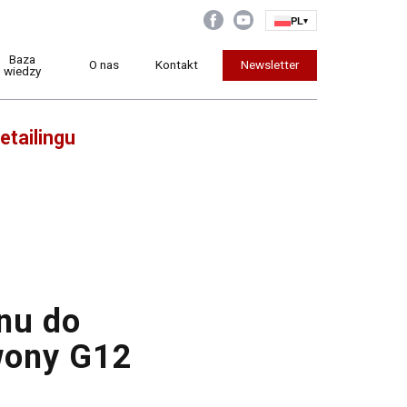
PL
▾
Baza
O nas
Kontakt
Newsletter
wiedzy
etailingu
nu do
wony G12