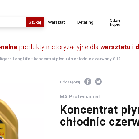
Gdzie
Warsztat
Detailing
kupić
onalne
produkty motoryzacyjne dla
warsztatu
i
d
Czyszczenie i odtłuszczanie
Chemia do Detailingu
Środki smarujące
Akcesoria do Detailingu
igard LongLife - koncentrat płynu do chłodnic czerwony G12
Konserwacja
Masy uszczelniające
Kleje techniczne
Udostępnij
Mycie i utrzymanie czystości
Płyny eksploatacyjne
MA Professional
Akumulatory
Koncentrat pły
Metalowe i plastikowe opaski
zaciskowe
chłodnic czer
Dodatki do paliw i oleju
Ochrona i mycie rąk
Lakiery