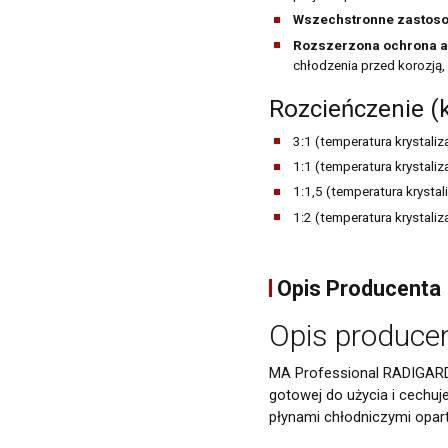
Wszechstronne zastos
Rozszerzona ochrona a
chłodzenia przed korozją,
Rozcieńczenie (
3:1 (temperatura krystaliz
Newsletter
1:1 (temperatura krystaliz
Adres email
1:1,5 (temperatura krystal
1:2 (temperatura krystaliz
Wyrażam zgodę na prz
siedzibą w Sosnowcu (
Opis Producenta
Gdzie kup
pouczeniem dotyczącym
moja zgoda może być o
Opis producen
z art. 13 ogólnego roz
informuję, iż:
MA Professional RADIGARD
administratorem Pani/
Pani/Pana dane osobow
gotowej do użycia i cechu
ochronie danych osobo
płynami chłodniczymi oparty
Odbiorcami Pani/Pan
wyłącznie podmio