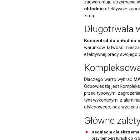
zagwarantuje utrzymanie id
chłodnic
efektywnie zapob
zimą.
Długotrwała w
Koncentrat do chłodnic 
warunków. łatwość mieszan
efektywnej pracy swojego 
Kompleksowa 
Dlaczego warto wybrać
MA
Odpowiedzią jest kompleks
przed typowymi zagrożeniam
tym wykonanymi z aluminium
etylenowego, bez względu 
Główne zalet
Regulacja dla ekstrem
przy temperaturach do -3