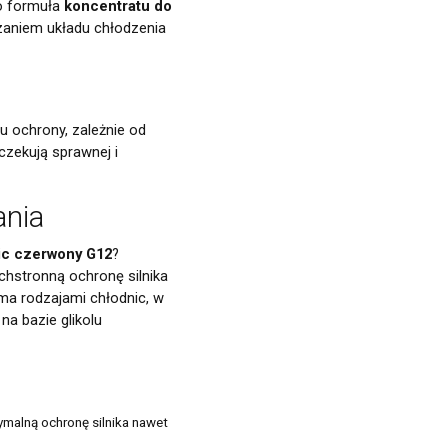
go formuła
koncentratu do
rzaniem układu chłodzenia
 ochrony, zależnie od
zekują sprawnej i
ania
ic czerwony G12
?
hstronną ochronę silnika
oma rodzajami chłodnic, w
na bazie glikolu
ymalną ochronę silnika nawet