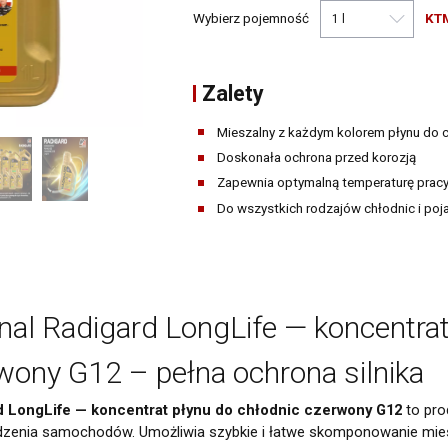
Narzędzia warsztatowe
Wybierz pojemność
KT
Pozostałe środki warsztatowe
Zalety
Mieszalny z każdym kolorem płynu do 
Doskonała ochrona przed korozją
Zapewnia optymalną temperaturę pracy 
Do wszystkich rodzajów chłodnic i po
al Radigard LongLife — koncentrat
wony G12 – pełna ochrona silnika
d LongLife — koncentrat płynu do chłodnic czerwony G12
to pro
zenia samochodów. Umożliwia szybkie i łatwe skomponowanie miesz