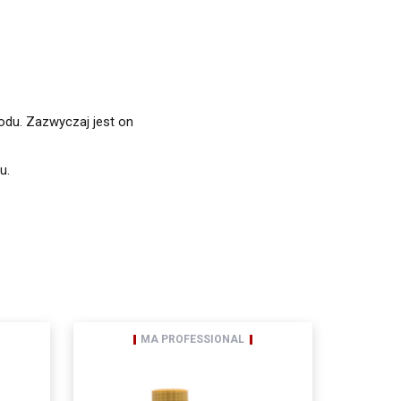
etwarzania, prawo do
wu na zgodność z prawem
nia danych,
du. Zazwyczaj jest on
u.
MA PROFESSIONAL