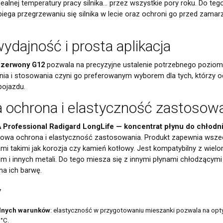
ealnej temperatury pracy silnika… przez wszystkie pory roku. Do te
iega przegrzewaniu się silnika w lecie oraz ochroni go przed zama
ydajność i prosta aplikacja
czerwony G12
pozwala na precyzyjne ustalenie potrzebnego poziomu
ia i stosowania czyni go preferowanym wyborem dla tych, którzy oc
pojazdu.
ochrona i elastyczność zastosow
 Professional Radigard LongLife — koncentrat płynu do chłodn
owa ochrona i elastyczność zastosowania. Produkt zapewnia wszec
i takimi jak korozja czy kamień kotłowy. Jest kompatybilny z wiel
 i innych metali. Do tego miesza się z innymi płynami chłodzącymi 
na ich barwę.
y
alnych warunków
: elastyczność w przygotowaniu mieszanki pozwala na opt
5°C.