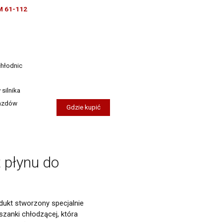
M 61-112
chłodnic
silnika
jazdów
Gdzie kupić
 płynu do
dukt stworzony specjalnie
anki chłodzącej, która