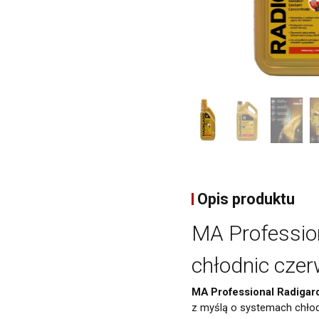
Opis produktu
MA Profession
chłodnic czer
MA Professional Radigar
z myślą o systemach chłod