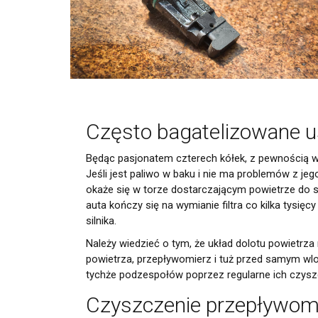
Często bagatelizowane 
Będąc pasjonatem czterech kółek, z pewnością wie
Jeśli jest paliwo w baku i nie ma problemów z je
okaże się w torze dostarczającym powietrze do si
auta kończy się na wymianie filtra co kilka tysię
silnika.
Należy wiedzieć o tym, że układ dolotu powietrza ni
powietrza, przepływomierz i tuż przed samym wl
tychże podzespołów poprzez regularne ich czyszc
Czyszczenie przepływomi