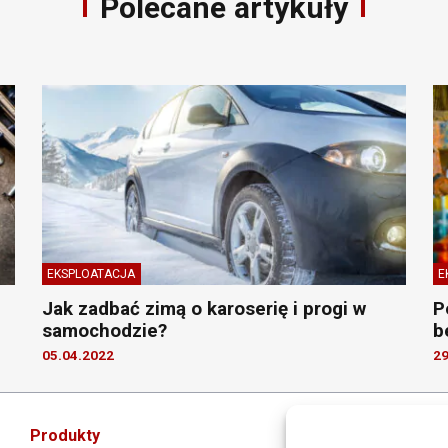
Polecane artykuły
EKSPLOATACJA
E
Jak zadbać zimą o karoserię i progi w
P
samochodzie?
b
05.04.2022
29
Produkty