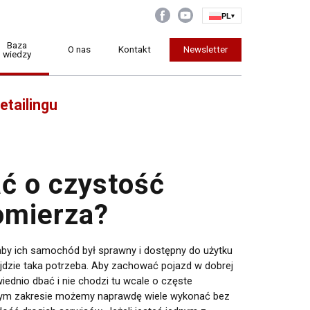
PL
▾
Baza
O nas
Kontakt
Newsletter
wiedzy
etailingu
ć o czystość
omierza?
, aby ich samochód był sprawny i dostępny do użytku
zajdzie taka potrzeba. Aby zachować pojazd w dobrej
iednio dbać i nie chodzi tu wcale o częste
ym zakresie możemy naprawdę wiele wykonać bez