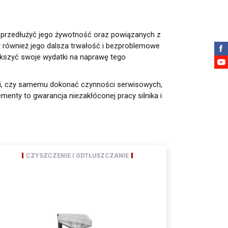
Amtra Sp. z o.o. Zgodnie
 L 119 z 04.05.2016)
 3, zwana dalej Spółką,
y przedłużyć jego żywotność oraz powiązanych z
a ogólnego rozporządzenia o
ży również jego dalsza trwałość i bezproblemowe
ększyć swoje wydatki na naprawę tego
rki, czy samemu dokonać czynności serwisowych,
lementy to gwarancja niezakłóconej pracy silnika i
etwarzania, prawo do
wu na zgodność z prawem
nia danych,
CZYSZCZENIE I ODTŁUSZCZANIE