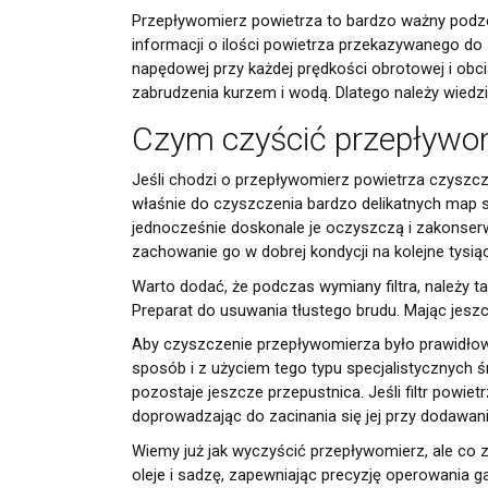
Przepływomierz powietrza to bardzo ważny podze
informacji o ilości powietrza przekazywanego do
napędowej przy każdej prędkości obrotowej i obc
zabrudzenia kurzem i wodą. Dlatego należy wied
Czym czyścić przepływo
Jeśli chodzi o przepływomierz powietrza czyszc
właśnie do czyszczenia bardzo delikatnych map se
jednocześnie doskonale je oczyszczą i zakonserw
zachowanie go w dobrej kondycji na kolejne tysią
Warto dodać, że podczas wymiany filtra, należy t
Preparat do usuwania tłustego brudu. Mając jes
Newsletter
Aby czyszczenie przepływomierza było prawidłow
Adres email
sposób i z użyciem tego typu specjalistycznych
pozostaje jeszcze przepustnica. Jeśli filtr powietr
doprowadzając do zacinania się jej przy dodawa
Wyrażam zgodę na prz
Wiemy już jak wyczyścić przepływomierz, ale co 
siedzibą w Sosnowcu (
oleje i sadzę, zapewniając precyzję operowania 
pouczeniem dotyczącym