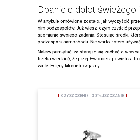
moja zgoda może być o
Dbanie o dolot świeżego 
z art. 13 ogólnego roz
informuję, iż:
administratorem Pani/
W artykule omówione zostało, jak wyczyścić prz
Pani/Pana dane osobow
nim podzespołów. Już wiesz, czym czyścić przepł
ochronie danych osobo
spełnianie swojego zadania. Stosując środki, kt
Odbiorcami Pani/Pan
podzespołu samochodu. Nie warto zatem używać
wyłącznie podmio
podmioty, którym 
Należy pamiętać, że starając się zadbać o włas
spółki należące d
trzeba wiedzieć, że przepływomierz powietrza to ni
wiele tysięcy kilometrów jazdy.
Pani/Pana dane osobo
Posiada Pan/i prawo d
przenoszenia danych,
przetwarzania, któreg
ma Pani/Pan prawo wn
Pani/Pana dane będą 
CZYSZCZENIE I ODTŁUSZCZANIE
podanie danych osobow