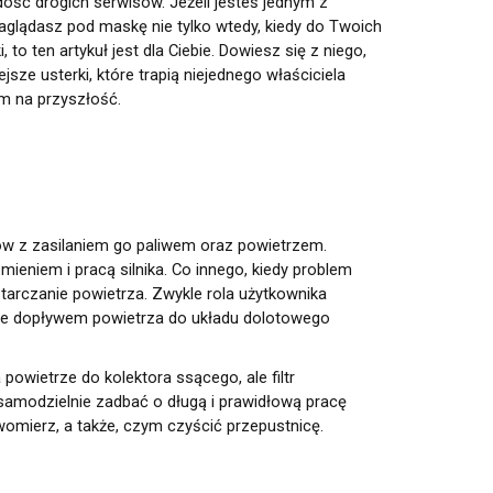
dość drogich serwisów. Jeżeli jesteś jednym z
aglądasz pod maskę nie tylko wtedy, kiedy do Twoich
to ten artykuł jest dla Ciebie. Dowiesz się z niego,
jsze usterki, które trapią niejednego właściciela
 na przyszłość.
tów z zasilaniem go paliwem oraz powietrzem.
ieniem i pracą silnika. Co innego, kiedy problem
starczanie powietrza. Zwykle rola użytkownika
owanie dopływem powietrza do układu dolotowego
a powietrze do kolektora ssącego, ale filtr
amodzielnie zadbać o długą i prawidłową pracę
omierz, a także, czym czyścić przepustnicę.