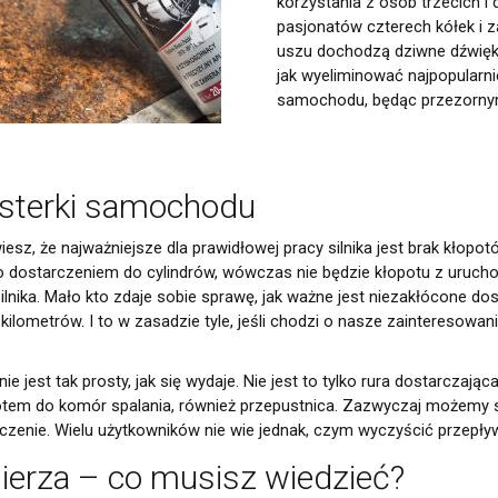
korzystania z osób trzecich i 
Narzędzia warsztatowe
pasjonatów czterech kółek i z
Pozostałe środki warsztatowe
uszu dochodzą dziwne dźwięki, 
jak wyeliminować najpopularnie
samochodu, będąc przezornym
usterki samochodu
sz, że najważniejsze dla prawidłowej pracy silnika jest brak kłopo
go dostarczeniem do cylindrów, wówczas nie będzie kłopotu z uruchom
lnika. Mało kto zdaje sobie sprawę, jak ważne jest niezakłócone do
cy kilometrów. I to w zasadzie tyle, jeśli chodzi o nasze zainteres
e jest tak prosty, jak się wydaje. Nie jest to tylko rura dostarczając
otem do komór spalania, również przepustnica. Zazwyczaj możemy s
zenie. Wielu użytkowników nie wie jednak, czym wyczyścić przepływ
erza – co musisz wiedzieć?