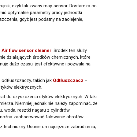
jnik, czyli tak zwany map sensor. Dostarcza on
wnić optymalne parametry pracy jednostki
czenia, gdyż jest podatny na zaolejenie,
k
Air flow sensor cleaner
. Środek ten służy
atnie działających środków chemicznych, które
muje dużo czasu, jest efektywne i pozwala na
 odtłuszczaczy, takich jak
Odtłuszczacz
–
tyków elektrycznych.
at do czyszczenia styków elektrycznych. W taki
erza. Niemniej jednak nie należy zapominać, że
ju, woda, resztki nagaru z cylindrów
as można zaobserwować falowanie obrotów.
przez AMTRA Sp. z o.o. z
 techniczny. Usunie on najcięższe zabrudzenia,
zapoznałam się z
 świadom/świadoma, iż