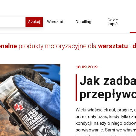
Gdzie
Warsztat
Detailing
kupić
onalne
produkty motoryzacyjne dla
warsztatu
i
d
Czyszczenie i odtłuszczanie
Chemia do Detailingu
Środki smarujące
Akcesoria do Detailingu
Konserwacja
18.09.2019
Masy uszczelniające
Kleje techniczne
Jak zadba
Mycie i utrzymanie czystości
przepływ
Płyny eksploatacyjne
Akumulatory
Metalowe i plastikowe opaski
zaciskowe
Wielu właścicieli aut, pragnie
Dodatki do paliw i oleju
przez cały czas, kiedy tylko 
Ochrona i mycie rąk
kondycji, należy o niego odpow
serwisowanie. Sami we własn
Lakiery