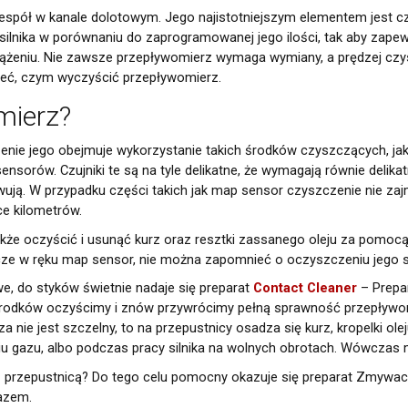
spół w kanale dolotowym. Jego najistotniejszym elementem jest czu
 silnika w porównaniu do zaprogramowanej jego ilości, tak aby zape
iążeniu. Nie zawsze przepływomierz wymaga wymiany, a prędzej czysz
zieć, czym wyczyścić przepływomierz.
mierz?
zenie jego obejmuje wykorzystanie takich środków czyszczących, ja
nsorów. Czujniki te są na tyle delikatne, że wymagają równie delik
ują. W przypadku części takich jak map sensor czyszczenie nie zaj
ce kilometrów.
akże oczyścić i usunąć kurz oraz resztki zassanego oleju za pomocą
zcze w ręku map sensor, nie można zapomnieć o oczyszczeniu jego s
e, do styków świetnie nadaje się preparat
Contact Cleaner
– Prepar
 środków oczyścimy i znów przywrócimy pełną sprawność przepływomi
za nie jest szczelny, to na przepustnicy osadza się kurz, kropelki ole
niu gazu, albo podczas pracy silnika na wolnych obrotach. Wówcz
etwarzanie moich danych osobowych zamieszczonych w powyższym formularzu 
z przepustnicą? Do tego celu pomocny okazuje się preparat Zmywacz
41-200) przy ul. Schonów 3 w celu odpowiedzi na moje zapytanie. Zapoznałem/
gazem.
 prawa dostępu do treści moich danych i możliwości ich poprawiania. Jestem