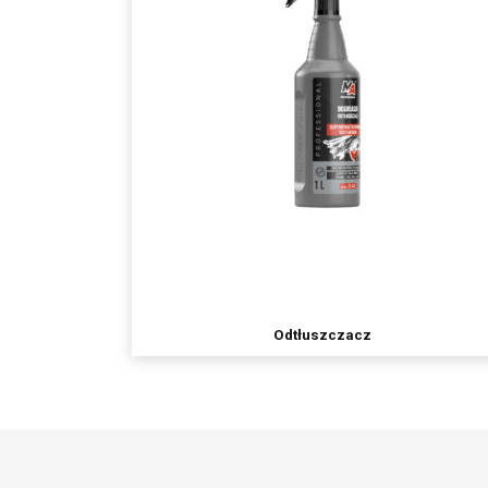
Odtłuszczacz