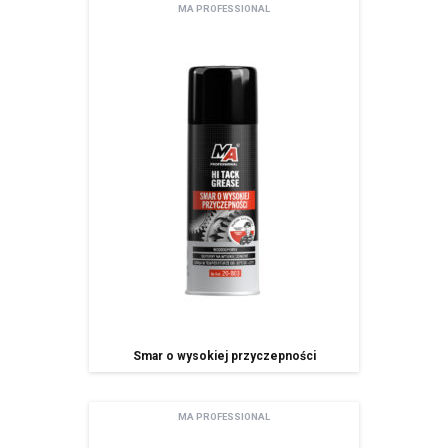
MA PROFESSIONAL
Pani/Pana dane osobowe przechowywane będą do momentu
odwołania zgody na korzystanie z usługi newsletter,
Posiada Pan/i prawo dostępu do treści swoich danych oraz prawo ich
sprostowania, usunięcia, ograniczenia przetwarzania, prawo do
przenoszenia danych, prawo wniesienia sprzeciwu, prawo do
cofnięcia zgody w dowolnym momencie bez wpływu na zgodność z
prawem przetwarzania, którego dokonano na podstawie zgody przed
jej cofnięcie oraz posiada Pan/i prawo do przenoszenia danych,
ma Pani/Pan prawo wniesienia skargi do organu nadzorczego,
Pani/Pana dane będą nie przetwarzane w sposób zautomatyzowany w
tym również w formie profilowania.
podanie danych osobowych jest dobrowolne ale niezbędne do
korzystania z usługi newsletter.
Smar o wysokiej przyczepności
MA PROFESSIONAL