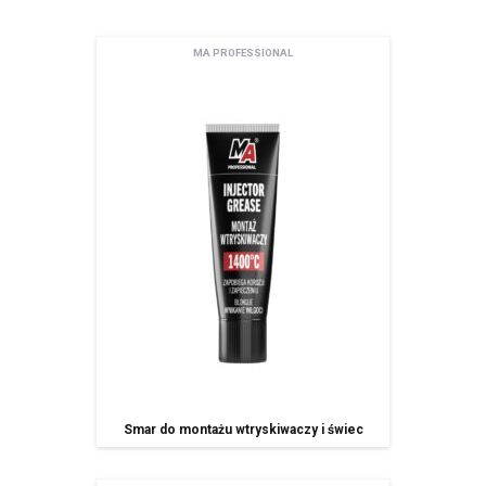
Newsletter
MA PROFESSIONAL
Adres email
Wyrażam zgodę na przetwarzanie moich danych osobowych zamieszczonych w
powyższym formularzu przez AMTRA Sp. z o.o. z siedzibą w Sosnowcu (41-200) przy
ul. Schonów 3 w celu odpowiedzi na moje zapytanie. Zapoznałem/zapoznałam się z
pouczeniem dotyczącym prawa dostępu do treści moich danych i możliwości ich
poprawiania. Jestem świadom/świadoma, iż moja zgoda może być odwołana w
każdym czasie, co skutkować będzie usunięciem mojego adresu bazy Amtra Sp. z o.o.
Zgodnie z art. 13 ogólnego rozporządzenia o ochronie danych osobowych z dnia 27
kwietnia 2016 r. (Dz. Urz. UE L 119 z 04.05.2016) informuję, iż:
administratorem Pani/Pana danych osobowych jest AMTRA Sp. z o.o.
z siedzibą w Sosnowcu (41-200), ul Schonów 3, zwana dalej Spółką,
Pani/Pana dane osobowe przetwarzane będą w celu realizacji usługi
newsletter – na podstawie art. 6 ust. 1 lit. a ogólnego rozporządzenia
o ochronie danych osobowych z dnia 27 kwietnia 2016 r.
Odbiorcami Pani/Pana danych osobowych będą:
wyłącznie podmioty uprawnione do uzyskania danych osobowych
na podstawie przepisów prawa,
Smar do montażu wtryskiwaczy i świec
podmioty, którym Spóła powierzyła przetwarzanie danych
osobowych (Mailchimp)
spółki należące do grupy kapitałowej