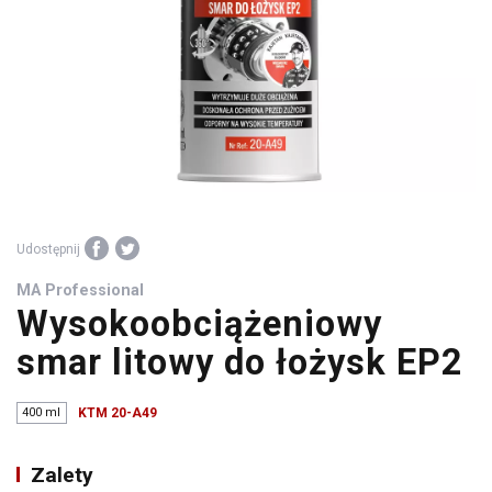
środki
warsztatowe
Udostępnij
MA Professional
Wysokoobciążeniowy
smar litowy do łożysk EP2
400 ml
KTM 20-A49
Zalety