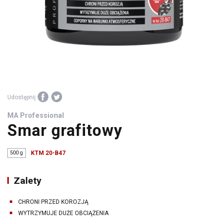
środki
warsztatowe
Udostępnij
MA Professional
Smar grafitowy
500 g
KTM 20-B47
Zalety
CHRONI PRZED KOROZJĄ
WYTRZYMUJE DUŻE OBCIĄŻENIA