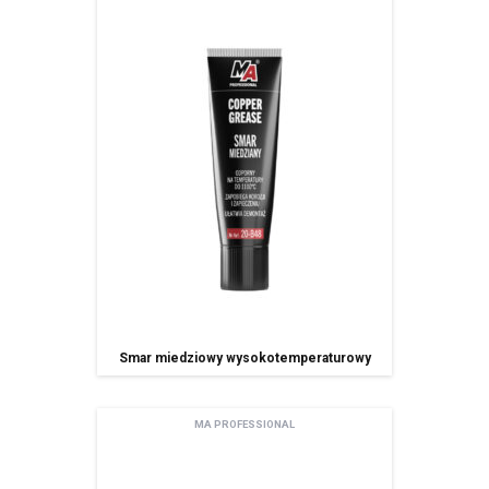
administratorem Pani/Pana danych osobowych jest AMTRA Sp. z o.o.
z siedzibą w Sosnowcu (41-200), ul Schonów 3, zwana dalej Spółką,
Pani/Pana dane osobowe przetwarzane będą w celu realizacji usługi
newsletter – na podstawie art. 6 ust. 1 lit. a ogólnego rozporządzenia
o ochronie danych osobowych z dnia 27 kwietnia 2016 r.
Odbiorcami Pani/Pana danych osobowych będą:
wyłącznie podmioty uprawnione do uzyskania danych osobowych
na podstawie przepisów prawa,
podmioty, którym Spóła powierzyła przetwarzanie danych
osobowych (Mailchimp)
spółki należące do grupy kapitałowej
Pani/Pana dane osobowe przechowywane będą do momentu
odwołania zgody na korzystanie z usługi newsletter,
Posiada Pan/i prawo dostępu do treści swoich danych oraz prawo ich
sprostowania, usunięcia, ograniczenia przetwarzania, prawo do
przenoszenia danych, prawo wniesienia sprzeciwu, prawo do
Smar miedziowy wysokotemperaturowy
cofnięcia zgody w dowolnym momencie bez wpływu na zgodność z
prawem przetwarzania, którego dokonano na podstawie zgody przed
jej cofnięcie oraz posiada Pan/i prawo do przenoszenia danych,
ma Pani/Pan prawo wniesienia skargi do organu nadzorczego,
MA PROFESSIONAL
Pani/Pana dane będą nie przetwarzane w sposób zautomatyzowany w
tym również w formie profilowania.