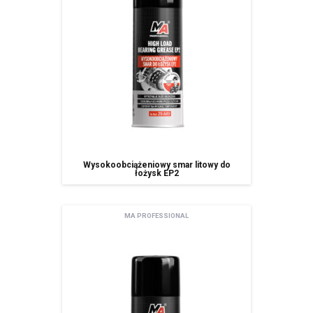
Wysokoobciążeniowy smar litowy do
łożysk EP2
MA PROFESSIONAL