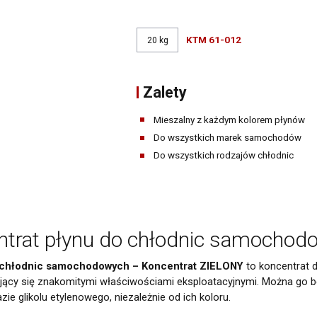
Narzędzia warsztatowe
Pozostałe środki warsztatowe
KTM 61-012
20 kg
Zalety
Mieszalny z każdym kolorem płynów
Do wszystkich marek samochodów
Do wszystkich rodzajów chłodnic
entrat płynu do chłodnic samocho
o chłodnic samochodowych – Koncentrat ZIELONY
to koncentrat 
cy się znakomitymi właściwościami eksploatacyjnymi. Można go be
ie glikolu etylenowego, niezależnie od ich koloru.