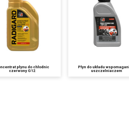
Spóła powierzyła przetwarzanie danych osobowych (Mailchimp)
o grupy kapitałowej
we przechowywane będą do momentu odwołania zgody na korzystanie z usługi newsletter,
ostępu do treści swoich danych oraz prawo ich sprostowania, usunięcia, ograniczenia prz
 prawo wniesienia sprzeciwu, prawo do cofnięcia zgody w dowolnym momencie bez wpły
o dokonano na podstawie zgody przed jej cofnięcie oraz posiada Pan/i prawo do przenosze
iesienia skargi do organu nadzorczego,
nie przetwarzane w sposób zautomatyzowany w tym również w formie profilowania.
ych jest dobrowolne ale niezbędne do korzystania z usługi newsletter.
ncentrat płynu do chłodnic
Płyn do układu wspomagan
czerwony G12
uszczelniaczem