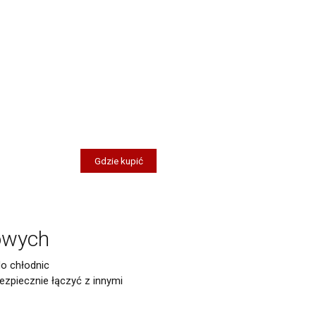
Gdzie kupić
dowych
do chłodnic
zpiecznie łączyć z innymi