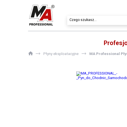
Profesj
Płyny eksploatacyjne
MA Professional Pł