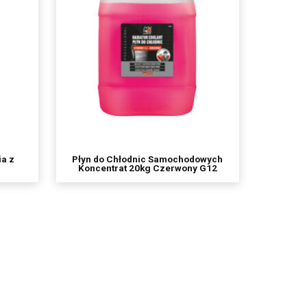
etwarzania, prawo do
wu na zgodność z prawem
nia danych,
ia z
Płyn do Chłodnic Samochodowych
Koncentrat 20kg Czerwony G12