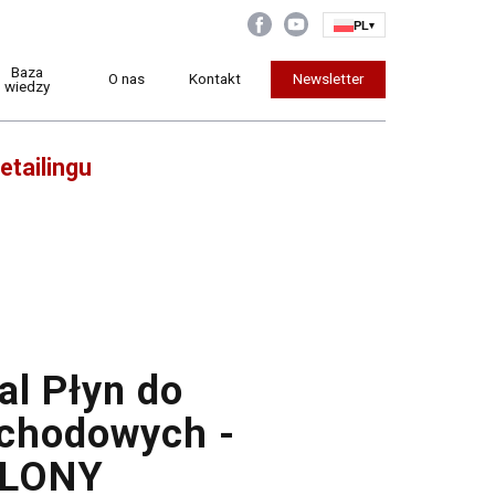
PL
▾
Baza
O nas
Kontakt
Newsletter
wiedzy
etailingu
al Płyn do
chodowych -
ELONY