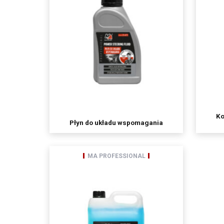
podmioty, którym 
spółki należące d
Pani/Pana dane osobo
Posiada Pan/i prawo d
przenoszenia danych,
przetwarzania, któreg
ma Pani/Pan prawo wn
Pani/Pana dane będą 
podanie danych osobow
Ko
Płyn do układu wspomagania
MA PROFESSIONAL