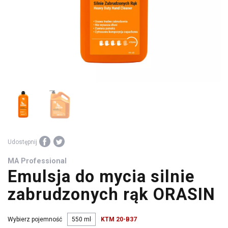
środki
warsztatowe
Udostępnij
MA Professional
Emulsja do mycia silnie
zabrudzonych rąk ORASIN
Wybierz pojemność
KTM 20-B37