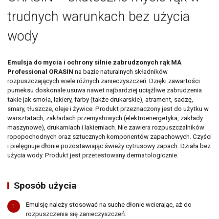
trudnych warunkach bez użycia
wody
Emulsja do mycia i ochrony silnie zabrudzonych rąk MA
Professional ORASIN
na bazie naturalnych składników
Newsletter
rozpuszczających wiele różnych zanieczyszczeń. Dzięki zawartości
pumeksu doskonale usuwa nawet najbardziej uciążliwe zabrudzenia
takie jak smoła, lakiery, farby (także drukarskie), atrament, sadzę,
Adres email
smary, tłuszcze, oleje i żywice. Produkt przeznaczony jest do użytku w
warsztatach, zakładach przemysłowych (elektroenergetyka, zakłady
maszynowe), drukarniach i lakierniach. Nie zawiera rozpuszczalników
Wyrażam zgodę na przetwarzanie moich danych osobowych zamieszczonych w
ropopochodnych oraz sztucznych komponentów zapachowych. Czyści
powyższym formularzu przez AMTRA Sp. z o.o. z siedzibą w Sosnowcu (41-200) przy
ul. Schonów 3 w celu odpowiedzi na moje zapytanie. Zapoznałem/zapoznałam się z
i pielęgnuje dłonie pozostawiając świeży cytrusowy zapach. Działa bez
pouczeniem dotyczącym prawa dostępu do treści moich danych i możliwości ich
użycia wody. Produkt jest przetestowany dermatologicznie.
poprawiania. Jestem świadom/świadoma, iż moja zgoda może być odwołana w
każdym czasie, co skutkować będzie usunięciem mojego adresu bazy Amtra Sp. z o.o.
Zgodnie z art. 13 ogólnego rozporządzenia o ochronie danych osobowych z dnia 27
kwietnia 2016 r. (Dz. Urz. UE L 119 z 04.05.2016) informuję, iż:
Sposób użycia
administratorem Pani/Pana danych osobowych jest AMTRA Sp. z o.o.
z siedzibą w Sosnowcu (41-200), ul Schonów 3, zwana dalej Spółką,
Emulsję należy stosować na suche dłonie wcierając, aż do
1
Pani/Pana dane osobowe przetwarzane będą w celu realizacji usługi
rozpuszczenia się zanieczyszczeń.
newsletter – na podstawie art. 6 ust. 1 lit. a ogólnego rozporządzenia