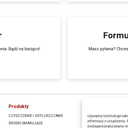
r
Formu
nia. Bądź na bieżąco!
Masz pytania? Chcesz
Produkty
CZYSZCZENIE I ODTŁUSZCZANIE
AKUMULATORY
Używamy technologii taki
informacji o urządzeniu. 
ŚRODKI SMARUJĄCE
METALOWE I PLASTIKOWE
(nie)spersonalizowane re