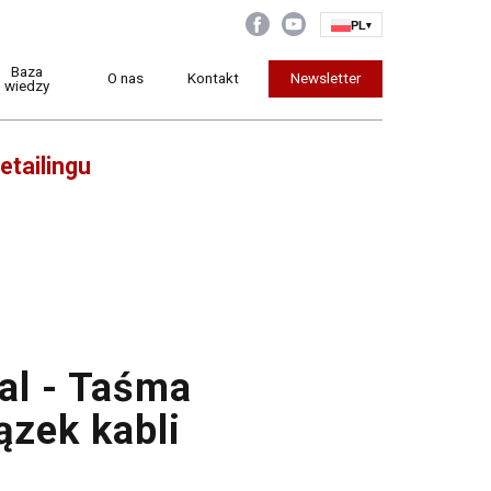
PL
▾
Baza
O nas
Kontakt
Newsletter
wiedzy
etailingu
al - Taśma
ązek kabli