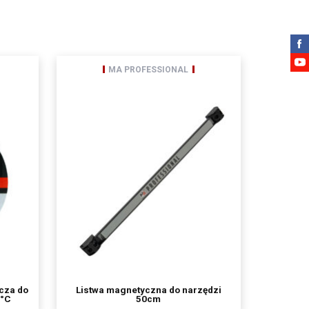
 3, zwana dalej Spółką,
a ogólnego rozporządzenia o
MA PROFESSIONAL
etwarzania, prawo do
wu na zgodność z prawem
nia danych,
cza do
Listwa magnetyczna do narzędzi
0°C
50cm