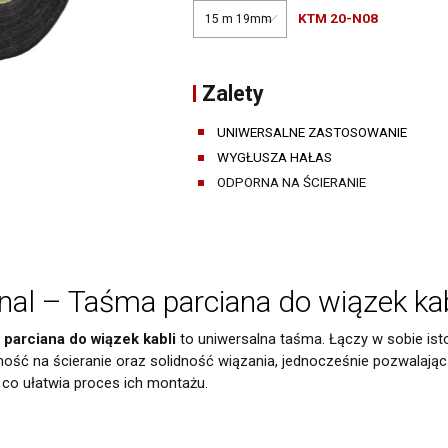
Narzędzia warsztatowe
KTM 20-N08
Pozostałe środki warsztatowe
Zalety
UNIWERSALNE ZASTOSOWANIE
WYGŁUSZA HAŁAS
ODPORNA NA ŚCIERANIE
al – Taśma parciana do wiązek kab
 parciana do wiązek kabli
to uniwersalna taśma. Łączy w sobie isto
ność na ścieranie oraz solidność wiązania, jednocześnie pozwalaj
etwarzanie moich danych osobowych zamieszczonych w powyższym formularzu 
 co ułatwia proces ich montażu.
41-200) przy ul. Schonów 3 w celu odpowiedzi na moje zapytanie. Zapoznałem/
 prawa dostępu do treści moich danych i możliwości ich poprawiania. Jestem
dwołana w każdym czasie, co skutkować będzie usunięciem mojego adresu bazy 
porządzenia o ochronie danych osobowych z dnia 27 kwietnia 2016 r. (Dz. Urz. UE