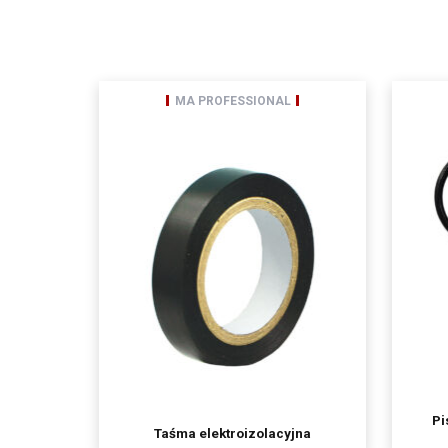
Gd
informuję, iż:
administratorem Pani/
Pani/Pana dane osobow
ochronie danych osobo
Odbiorcami Pani/Pan
MA PROFESSIONAL
wyłącznie podmio
podmioty, którym 
spółki należące d
Pani/Pana dane osobo
Posiada Pan/i prawo d
przenoszenia danych,
przetwarzania, któreg
ma Pani/Pan prawo wn
Pani/Pana dane będą 
podanie danych osobow
Pi
Taśma elektroizolacyjna