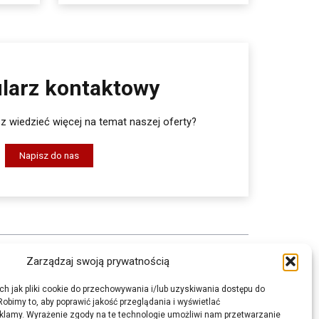
larz kontaktowy
 wiedzieć więcej na temat naszej oferty?
Napisz do nas
Zarządzaj swoją prywatnością
KARTY MSDS
ch jak pliki cookie do przechowywania i/lub uzyskiwania dostępu do
Robimy to, aby poprawić jakość przeglądania i wyświetlać
 OPASKI
GDZIE KUPIĆ
klamy. Wyrażenie zgody na te technologie umożliwi nam przetwarzanie