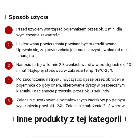
wyłącznie podmioty uprawnione do uzyskania danych osobowych
na podstawie przepisów prawa,
Sposób użycia
podmioty, którym Spóła powierzyła przetwarzanie danych
osobowych (Mailchimp)
Przed użyciem wstrząsać pojemnikiem przez ok. 2 min. dla
1
spółki należące do grupy kapitałowej
wymieszania zawartości.
Pani/Pana dane osobowe przechowywane będą do momentu
Lakierowana powierzchnia powinna być przeszlifowana.
2
odwołania zgody na korzystanie z usługi newsletter,
Upewnić się, że powierzchnia jest sucha, czysta wolna od oleju,
Posiada Pan/i prawo dostępu do treści swoich danych oraz prawo ich
smaru, itp.
sprostowania, usunięcia, ograniczenia przetwarzania, prawo do
Nanosić farbę w formie 2-3 cienkich warstw w odstępach ok. 10
przenoszenia danych, prawo wniesienia sprzeciwu, prawo do
3
minut. Najlepiej stosować w zakresie temp. 18°C-25°C.
cofnięcia zgody w dowolnym momencie bez wpływu na zgodność z
prawem przetwarzania, którego dokonano na podstawie zgody przed
Po zakończeniu natrysku, wyczyścić dyszę przez obrócenie
4
jej cofnięcie oraz posiada Pan/i prawo do przenoszenia danych,
pojemnika do góry dnem, skierowanie dyszy w bezpiecznym
ma Pani/Pan prawo wniesienia skargi do organu nadzorczego,
kierunku i naciśnięcie przycisku przez ok. 3 sekundy.
Pani/Pana dane będą nie przetwarzane w sposób zautomatyzowany w
Zaleca się użytkowanie pomalowanych zacisków po pełnym
5
tym również w formie profilowania.
wyschnięciu powłoki - 24h. Zaleca się nałożenie 2 - 3 warstw.
podanie danych osobowych jest dobrowolne ale niezbędne do
korzystania z usługi newsletter.
Inne produkty z tej kategorii