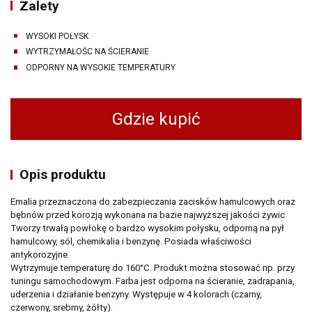
Zalety
WYSOKI POŁYSK
WYTRZYMAŁOŚC NA ŚCIERANIE
ODPORNY NA WYSOKIE TEMPERATURY
Newsletter
Gdzie kupić
Adres email
Gdzie kupić
Wyrażam zgodę na przetwarzanie moich danych osobowych zamieszczonych w
powyższym formularzu przez AMTRA Sp. z o.o. z siedzibą w Sosnowcu (41-200) przy
Opis produktu
ul. Schonów 3 w celu odpowiedzi na moje zapytanie. Zapoznałem/zapoznałam się z
pouczeniem dotyczącym prawa dostępu do treści moich danych i możliwości ich
poprawiania. Jestem świadom/świadoma, iż moja zgoda może być odwołana w
Emalia przeznaczona do zabezpieczania zacisków hamulcowych oraz
każdym czasie, co skutkować będzie usunięciem mojego adresu bazy Amtra Sp. z o.o.
bębnów przed korozją wykonana na bazie najwyższej jakości żywic.
Zgodnie z art. 13 ogólnego rozporządzenia o ochronie danych osobowych z dnia 27
Tworzy trwałą powłokę o bardzo wysokim połysku, odporną na pył
kwietnia 2016 r. (Dz. Urz. UE L 119 z 04.05.2016) informuję, iż:
hamulcowy, sól, chemikalia i benzynę. Posiada właściwości
administratorem Pani/Pana danych osobowych jest AMTRA Sp. z o.o.
antykorozyjne.
z siedzibą w Sosnowcu (41-200), ul Schonów 3, zwana dalej Spółką,
Wytrzymuje temperaturę do 160°C. Produkt można stosować np. przy
Pani/Pana dane osobowe przetwarzane będą w celu realizacji usługi
tuningu samochodowym. Farba jest odporna na ścieranie, zadrapania,
newsletter – na podstawie art. 6 ust. 1 lit. a ogólnego rozporządzenia
o ochronie danych osobowych z dnia 27 kwietnia 2016 r.
uderzenia i działanie benzyny. Występuje w 4 kolorach (czarny,
czerwony, srebrny, żółty).
Odbiorcami Pani/Pana danych osobowych będą: