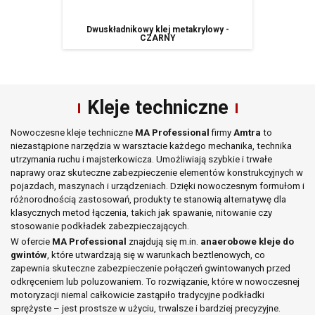
Dwuskładnikowy klej metakrylowy -
CZARNY
Kleje techniczne
Nowoczesne kleje techniczne
MA Professional
firmy
Amtra
to
niezastąpione narzędzia w warsztacie każdego mechanika, technika
utrzymania ruchu i majsterkowicza. Umożliwiają szybkie i trwałe
naprawy oraz skuteczne zabezpieczenie elementów konstrukcyjnych w
pojazdach, maszynach i urządzeniach. Dzięki nowoczesnym formułom i
różnorodnością zastosowań, produkty te stanowią alternatywę dla
klasycznych metod łączenia, takich jak spawanie, nitowanie czy
stosowanie podkładek zabezpieczających.
W ofercie
MA Professional
znajdują się m.in.
anaerobowe kleje do
gwintów
, które utwardzają się w warunkach beztlenowych, co
zapewnia skuteczne zabezpieczenie połączeń gwintowanych przed
odkręceniem lub poluzowaniem. To rozwiązanie, które w nowoczesnej
motoryzacji niemal całkowicie zastąpiło tradycyjne podkładki
sprężyste – jest prostsze w użyciu, trwalsze i bardziej precyzyjne.