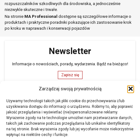
rozpuszczalników szkodliwych dla środowiska, a jednocześnie
niezwykle skuteczne i trwałe.
Na stronie
MA Professional
dostępne są szczegółowe informacje o
produktach i praktyczne poradniki pokazujące ich zastosowanie krok
po kroku w naprawach i konserwacji pojazdów
Newsletter
Informacje o nowościach, porady, wydarzenia. Bądź na bieżąco!
Zapisz się
Zarządzaj swoją prywatnością
Formularz kontaktowy
Używamy technologii takich jak pliki cookie do przechowywania i/lub
uzyskiwania dostępu do informacji o urządzeniu. Robimy to, aby poprawić
Masz pytania? Chcesz wiedzieć więcej na temat naszej oferty?
jakość przeglądania i wyświetlać (nie)spersonalizowane reklamy.
Wyrażenie zgody na te technologie umożliwi nam przetwarzanie danych,
Napisz do nas
takich jak zachowanie podczas przeglądania lub unikalne identyfikatory
na tej stronie. Brak wyrażenia zgody lub jej wycofanie może niekorzystnie
wpłynąć na niektóre cechy i funkcje.