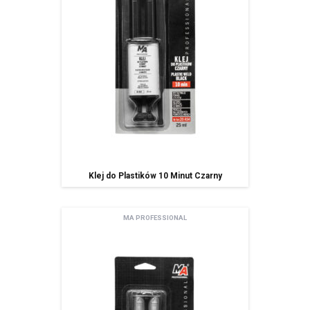
przenoszenia danych, prawo wniesienia sprzeciwu, prawo do
cofnięcia zgody w dowolnym momencie bez wpływu na zgodność z
prawem przetwarzania, którego dokonano na podstawie zgody przed
jej cofnięcie oraz posiada Pan/i prawo do przenoszenia danych,
ma Pani/Pan prawo wniesienia skargi do organu nadzorczego,
Pani/Pana dane będą nie przetwarzane w sposób zautomatyzowany w
tym również w formie profilowania.
podanie danych osobowych jest dobrowolne ale niezbędne do
korzystania z usługi newsletter.
Klej do Plastików 10 Minut Czarny
MA PROFESSIONAL