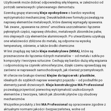
Użytkownik może dobrać odpowiednią siłę klejenia, w zależności od
potrzeb serwisowych i planowanego demontażu.
Szeroką grupę stanowią
kleje epoksydowe
o bardzo wysokiej
wytrzymałości mechanicznej. Dwuskładnikowe formuły pozwalają na
naprawy elementów metalowych, które dawniej wymagały spawania.
Tak zwane ,,spawanie na zimno” umożliwia uszczelnianie i łączenie
pękniętych części, naprawę chłodnic, metalowych zbiorników paliw,
mis olejowych czy elementów aluminiowych. Po utwardzeniu uzyskują
one właściwości zbliżone do metalu, są odporne na wysoką
temperaturę, ciśnienie, a także środki chemiczne.
W linii znajdują się także
kleje metakrylowe (MMA)
, które są
przeznaczone do łączenia różnych materiałów – od metalu i szkła po
kompozyty i tworzywa sztuczne. Cechują się bardzo dużą siłą wiązania
i odpornością na czynniki atmosferyczne, dzięki czemu sprawdzają się
zarówno w naprawach samochodowych, jak również przemysłowych.
W ofercie nie brakuje również
klejów do tapicerek
i
plastików
,
idealnych do szybkich napraw wewnątrz pojazdu – od podsufitki po
elementy paneli drzwiowych.
Kleje konstrukcyjne MA Professional
pozwalają przywrócić pierwotną wytrzymałość uszkodzonych
elementów z tworzywa, takich jak zbiorniki płynów czy obudowy
mechanizmów.
Wszystkie produkty z linii
MA Professional
są opracowane zgodnie z
aktualnymi normami jakości i bezpieczeństwa, wolne od