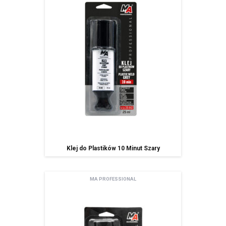
Wyrażam zgodę na przetwarzanie moich danych osobowych zamieszczonych w
powyższym formularzu przez AMTRA Sp. z o.o. z siedzibą w Sosnowcu (41-200) przy
ul. Schonów 3 w celu odpowiedzi na moje zapytanie. Zapoznałem/zapoznałam się z
pouczeniem dotyczącym prawa dostępu do treści moich danych i możliwości ich
poprawiania. Jestem świadom/świadoma, iż moja zgoda może być odwołana w
każdym czasie, co skutkować będzie usunięciem mojego adresu bazy Amtra Sp. z o.o.
Zgodnie z art. 13 ogólnego rozporządzenia o ochronie danych osobowych z dnia 27
kwietnia 2016 r. (Dz. Urz. UE L 119 z 04.05.2016) informuję, iż:
administratorem Pani/Pana danych osobowych jest AMTRA Sp. z o.o.
z siedzibą w Sosnowcu (41-200), ul Schonów 3, zwana dalej Spółką,
Pani/Pana dane osobowe przetwarzane będą w celu realizacji usługi
newsletter – na podstawie art. 6 ust. 1 lit. a ogólnego rozporządzenia
o ochronie danych osobowych z dnia 27 kwietnia 2016 r.
Odbiorcami Pani/Pana danych osobowych będą:
wyłącznie podmioty uprawnione do uzyskania danych osobowych
na podstawie przepisów prawa,
Klej do Plastików 10 Minut Szary
podmioty, którym Spóła powierzyła przetwarzanie danych
osobowych (Mailchimp)
spółki należące do grupy kapitałowej
MA PROFESSIONAL
Pani/Pana dane osobowe przechowywane będą do momentu
odwołania zgody na korzystanie z usługi newsletter,
Posiada Pan/i prawo dostępu do treści swoich danych oraz prawo ich
sprostowania, usunięcia, ograniczenia przetwarzania, prawo do