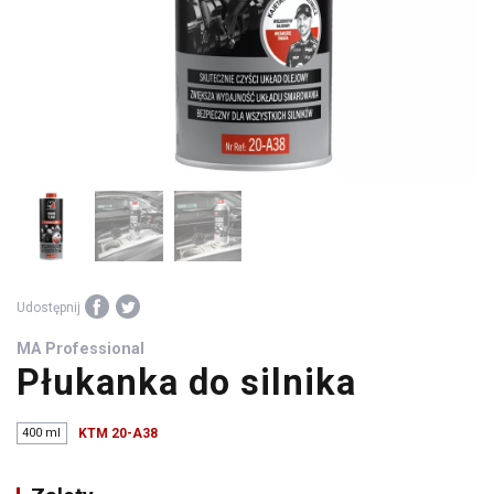
środki
warsztatowe
Udostępnij
MA Professional
Płukanka do silnika
400 ml
KTM 20-A38