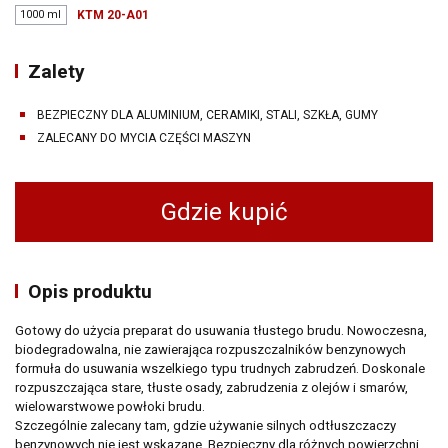
1000 ml
KTM 20-A01
Zalety
BEZPIECZNY DLA ALUMINIUM, CERAMIKI, STALI, SZKŁA, GUMY
ZALECANY DO MYCIA CZĘŚCI MASZYN
Gdzie kupić
Opis produktu
Gotowy do użycia preparat do usuwania tłustego brudu. Nowoczesna,
biodegradowalna, nie zawierająca rozpuszczalników benzynowych
formuła do usuwania wszelkiego typu trudnych zabrudzeń. Doskonale
rozpuszczająca stare, tłuste osady, zabrudzenia z olejów i smarów,
wielowarstwowe powłoki brudu.
Szczególnie zalecany tam, gdzie używanie silnych odtłuszczaczy
benzynowych nie jest wskazane. Bezpieczny dla różnych powierzchni,