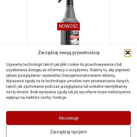
NOWOŚĆ
Zarządzaj swoją prywatnością
Używamy technologii takich jak pliki cookie do przechowywania i/lub
uzyskiwania dostępu do informacji o urządzeniu. Robimy to, aby poprawić
jakość przeglądania i wyświetlać (nie)spersonalizowane reklamy.
Preparat do czyszczenia silników ALU
Wyrażenie zgody na te technologie umożliwi nam przetwarzanie danych,
takich jak zachowanie podczas przeglądania lub unikalne identyfikatory
na tej stronie. Brak wyrażenia zgody lub jej wycofanie może niekorzystnie
wpłynąć na niektóre cechy i funkcje.
Amtra Sp. z o.o.
Akceptuję
ul. Schonów 3, 41-200
Sosnowiec POLSKA
tel. +48 32 294 41 00
Zarządzaj opcjami