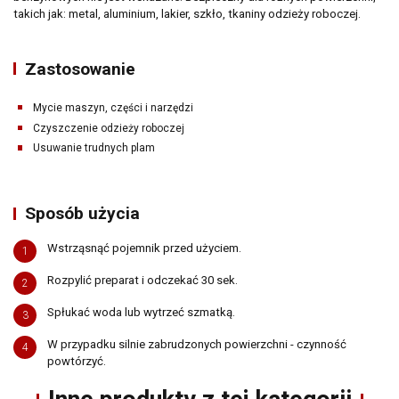
takich jak: metal, aluminium, lakier, szkło, tkaniny odzieży roboczej.
Zastosowanie
Gdzie kupić
Mycie maszyn, części i narzędzi
Czyszczenie odzieży roboczej
Usuwanie trudnych plam
Sposób użycia
Wstrząsnąć pojemnik przed użyciem.
1
Rozpylić preparat i odczekać 30 sek.
Newsletter
2
Spłukać woda lub wytrzeć szmatką.
3
Adres email
W przypadku silnie zabrudzonych powierzchni - czynność
4
powtórzyć.
Wyrażam zgodę na przetwarzanie moich danych osobowych zamieszczonych w
powyższym formularzu przez AMTRA Sp. z o.o. z siedzibą w Sosnowcu (41-200) przy