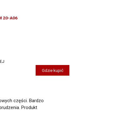
M 20-A06
EJ
Gdzie kupić
owych części. Bardzo
brudzenia. Produkt