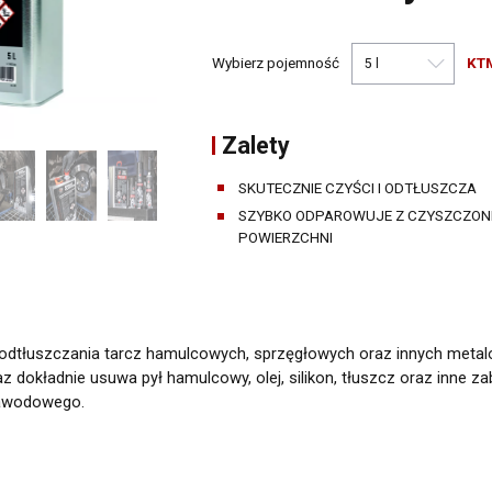
Narzędzia warsztatowe
Pozostałe środki warsztatowe
Wybierz pojemność
KT
Zalety
SKUTECZNIE CZYŚCI I ODTŁUSZCZA
SZYBKO ODPAROWUJE Z CZYSZCZON
POWIERZCHNI
odtłuszczania tarcz hamulcowych, sprzęgłowych oraz innych metal
z dokładnie usuwa pył hamulcowy, olej, silikon, tłuszcz oraz inne za
zawodowego.