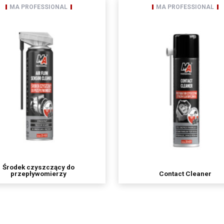
MA PROFESSIONAL
MA PROFESSIONAL
a danych osobowych będą:
ty uprawnione do uzyskania danych osobowych na podstawie przepisów prawa,
Spóła powierzyła przetwarzanie danych osobowych (Mailchimp)
o grupy kapitałowej
we przechowywane będą do momentu odwołania zgody na korzystanie z usługi newsletter,
ostępu do treści swoich danych oraz prawo ich sprostowania, usunięcia, ograniczenia prz
 prawo wniesienia sprzeciwu, prawo do cofnięcia zgody w dowolnym momencie bez wpły
o dokonano na podstawie zgody przed jej cofnięcie oraz posiada Pan/i prawo do przenosze
iesienia skargi do organu nadzorczego,
nie przetwarzane w sposób zautomatyzowany w tym również w formie profilowania.
ych jest dobrowolne ale niezbędne do korzystania z usługi newsletter.
Środek czyszczący do
przepływomierzy
Contact Cleaner