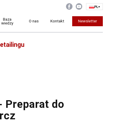
PL
▾
Baza
O nas
Kontakt
Newsletter
wiedzy
etailingu
- Preparat do
rcz