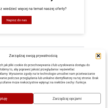
 wiedzieć więcej na temat naszej oferty?
Napisz do nas
Zarządzaj swoją prywatnością
KARTY MSDS
ch jak pliki cookie do przechowywania i/lub uzyskiwania dostępu do
Robimy to, aby poprawić jakość przeglądania i wyświetlać
 OPASKI
GDZIE KUPIĆ
klamy. Wyrażenie zgody na te technologie umożliwi nam przetwarzanie
BAZA WIEDZY
anie podczas przeglądania lub unikalne identyfikatory na tej stronie. Brak
ycofanie może niekorzystnie wpłynąć na niektóre cechy i funkcje.
BLOWE CZARNE
KONTAKT
RSZTATOWE
POLITYKA PRYWATNOŚCI
POLITYKA PRYWATNOŚCI W
ptuję
Zarządzaj opcjami
GU
MEDIACH SPOŁECZNOŚCIOWYCH