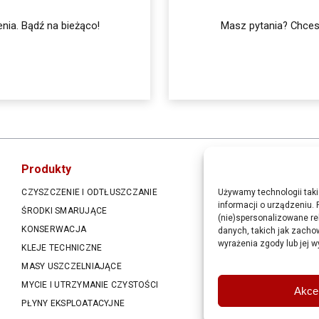
nia. Bądź na bieżąco!
Masz pytania? Chcesz
Produkty
CZYSZCZENIE I ODTŁUSZCZANIE
AKUMULATORY
Używamy technologii taki
informacji o urządzeniu. 
ŚRODKI SMARUJĄCE
METALOWE I PLASTIKOWE
(nie)spersonalizowane re
KONSERWACJA
ZACISKOWE
danych, takich jak zachow
wyrażenia zgody lub jej w
KLEJE TECHNICZNE
PLASTIKOWE OPASKI KA
MASY USZCZELNIAJĄCE
POZOSTAŁE ŚRODKI WA
MYCIE I UTRZYMANIE CZYSTOŚCI
CHEMIA DO DETAILINGU
Akce
PŁYNY EKSPLOATACYJNE
AKCESORIA DO DETAILIN