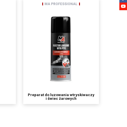
MA PROFESSIONAL
etwarzania, prawo do
wu na zgodność z prawem
nia danych,
Preparat do luzowania wtryskiwaczy
i świec żarowych