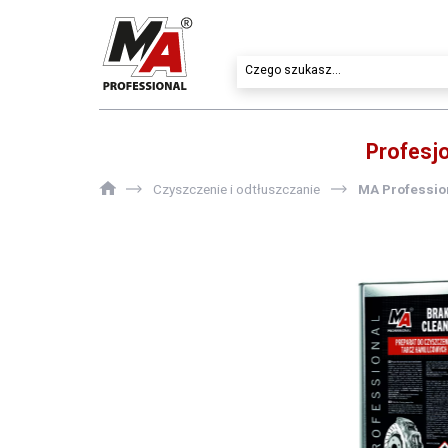
Profesj
Czyszczenie i odtłuszczanie
MA Professio