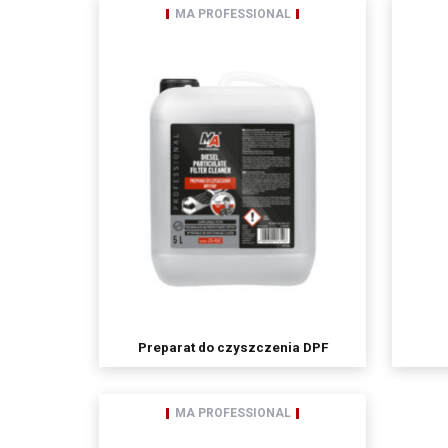
MA PROFESSIONAL
Odbiorcami Pani/Pan
wyłącznie podmio
podmioty, którym 
spółki należące d
Pani/Pana dane osobo
Posiada Pan/i prawo d
przenoszenia danych,
przetwarzania, któreg
ma Pani/Pan prawo wn
Pani/Pana dane będą 
podanie danych osobow
Preparat do czyszczenia DPF
MA PROFESSIONAL