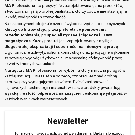
MA Professional
to precyzyjnie zaprojektowana gama produktów,
stworzona z myślą o profesjonalistach, którzy codziennie stawiają na
jakość, wydajność i niezawodność.
Nasz asortyment obejmuje szeroki wybór narzędzi – od klasycznych
kluczy do filtrów oleju
, przez
pistolety do pompowania i
przedmuchiwania
, po
specjalistyczne ściągacze i listwy
magnetyczne
. Każdy produkt jest zaprojektowany z myślą o
długotrwałej eksploatacji
i
odporności na intensywną pracę
.
Ergonomiczne uchwyty, solidna konstrukcja oraz precyzyjne wykonanie
zapewniają wygodę użytkowania i maksymalną efektywność pracy,
nawet w trudnych warunkach.
Narzędzia MA Professional
to wybór, na którym można polegać w
każdej sytuacji – niezależnie od tego, czy pracujesz nad drobną
naprawą, czy wymagającym serwisem. Dzięki zastosowaniu
najnowszych technologii i materiałów, nasze produkty gwarantują
wysoką trwałość
,
odporność na zużycie
i
doskonałą wydajność
w
każdych warunkach warsztatowych.
Newsletter
Informacje o nowościach, porady, wydarzenia. Bądź na bieżąco!