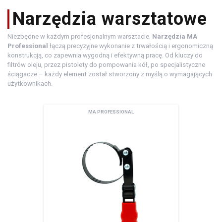
środki
warsztatowe
Narzędzia warsztatowe
Niezbędne w każdym profesjonalnym warsztacie.
Narzędzia MA
Professional
łączą precyzyjne wykonanie z trwałością i ergonomiczną
konstrukcją, co zapewnia wygodną i efektywną pracę. Od kluczy do
filtrów oleju, przez pistolety do pompowania kół, po specjalistyczne
ściągacze – każdy element został stworzony z myślą o wymagających
użytkownikach.
MA PROFESSIONAL