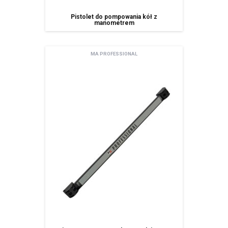
Pistolet do pompowania kół z
manometrem
MA PROFESSIONAL
Newsletter
Adres email
Wyrażam zgodę na przetwarzanie moich danych osobowych zamieszczonych w
powyższym formularzu przez AMTRA Sp. z o.o. z siedzibą w Sosnowcu (41-200) przy
ul. Schonów 3 w celu odpowiedzi na moje zapytanie. Zapoznałem/zapoznałam się z
pouczeniem dotyczącym prawa dostępu do treści moich danych i możliwości ich
poprawiania. Jestem świadom/świadoma, iż moja zgoda może być odwołana w
każdym czasie, co skutkować będzie usunięciem mojego adresu bazy Amtra Sp. z o.o.