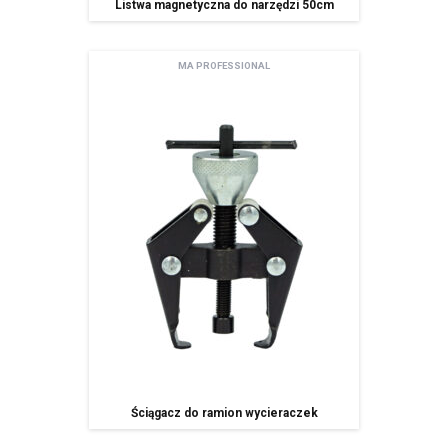
Listwa magnetyczna do narzędzi 50cm
Zgodnie z art. 13 ogólnego rozporządzenia o ochronie danych osobowych z dnia 27
kwietnia 2016 r. (Dz. Urz. UE L 119 z 04.05.2016) informuję, iż:
administratorem Pani/Pana danych osobowych jest AMTRA Sp. z o.o.
z siedzibą w Sosnowcu (41-200), ul Schonów 3, zwana dalej Spółką,
MA PROFESSIONAL
Pani/Pana dane osobowe przetwarzane będą w celu realizacji usługi
newsletter – na podstawie art. 6 ust. 1 lit. a ogólnego rozporządzenia
o ochronie danych osobowych z dnia 27 kwietnia 2016 r.
Odbiorcami Pani/Pana danych osobowych będą:
wyłącznie podmioty uprawnione do uzyskania danych osobowych
na podstawie przepisów prawa,
podmioty, którym Spóła powierzyła przetwarzanie danych
osobowych (Mailchimp)
spółki należące do grupy kapitałowej
Pani/Pana dane osobowe przechowywane będą do momentu
odwołania zgody na korzystanie z usługi newsletter,
Posiada Pan/i prawo dostępu do treści swoich danych oraz prawo ich
sprostowania, usunięcia, ograniczenia przetwarzania, prawo do
przenoszenia danych, prawo wniesienia sprzeciwu, prawo do
cofnięcia zgody w dowolnym momencie bez wpływu na zgodność z
prawem przetwarzania, którego dokonano na podstawie zgody przed
jej cofnięcie oraz posiada Pan/i prawo do przenoszenia danych,
Ściągacz do ramion wycieraczek
ma Pani/Pan prawo wniesienia skargi do organu nadzorczego,