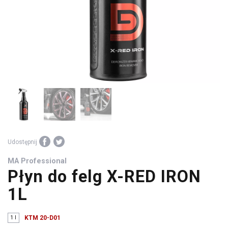
środki
warsztatowe
Udostępnij
MA Professional
Płyn do felg X-RED IRON
1L
1 l
KTM 20-D01