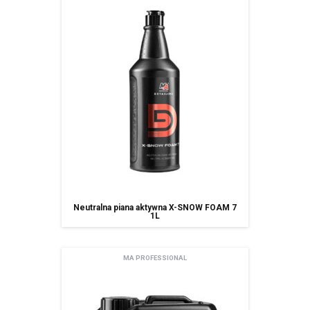
z siedzibą w Sosnowcu (41-200), ul Schonów 3, zwana dalej Spółką,
Pani/Pana dane osobowe przetwarzane będą w celu realizacji usługi
newsletter – na podstawie art. 6 ust. 1 lit. a ogólnego rozporządzenia
o ochronie danych osobowych z dnia 27 kwietnia 2016 r.
Odbiorcami Pani/Pana danych osobowych będą:
wyłącznie podmioty uprawnione do uzyskania danych osobowych
na podstawie przepisów prawa,
podmioty, którym Spóła powierzyła przetwarzanie danych
osobowych (Mailchimp)
spółki należące do grupy kapitałowej
Pani/Pana dane osobowe przechowywane będą do momentu
odwołania zgody na korzystanie z usługi newsletter,
Posiada Pan/i prawo dostępu do treści swoich danych oraz prawo ich
sprostowania, usunięcia, ograniczenia przetwarzania, prawo do
Neutralna piana aktywna X-SNOW FOAM 7
przenoszenia danych, prawo wniesienia sprzeciwu, prawo do
1L
cofnięcia zgody w dowolnym momencie bez wpływu na zgodność z
prawem przetwarzania, którego dokonano na podstawie zgody przed
jej cofnięcie oraz posiada Pan/i prawo do przenoszenia danych,
MA PROFESSIONAL
ma Pani/Pan prawo wniesienia skargi do organu nadzorczego,
Pani/Pana dane będą nie przetwarzane w sposób zautomatyzowany w
tym również w formie profilowania.
podanie danych osobowych jest dobrowolne ale niezbędne do