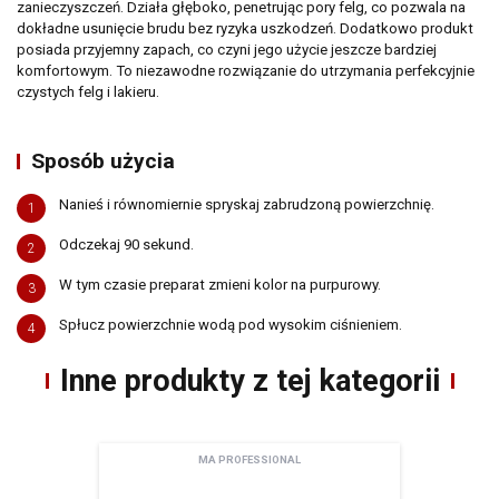
zanieczyszczeń. Działa głęboko, penetrując pory felg, co pozwala na
dokładne usunięcie brudu bez ryzyka uszkodzeń. Dodatkowo produkt
posiada przyjemny zapach, co czyni jego użycie jeszcze bardziej
komfortowym. To niezawodne rozwiązanie do utrzymania perfekcyjnie
czystych felg i lakieru.
Sposób użycia
Nanieś i równomiernie spryskaj zabrudzoną powierzchnię.
1
Newsletter
Odczekaj 90 sekund.
2
Adres email
W tym czasie preparat zmieni kolor na purpurowy.
3
Spłucz powierzchnie wodą pod wysokim ciśnieniem.
4
Wyrażam zgodę na przetwarzanie moich danych osobowych zamieszczonych w
powyższym formularzu przez AMTRA Sp. z o.o. z siedzibą w Sosnowcu (41-200) przy
Inne produkty z tej kategorii
ul. Schonów 3 w celu odpowiedzi na moje zapytanie. Zapoznałem/zapoznałam się z
pouczeniem dotyczącym prawa dostępu do treści moich danych i możliwości ich
poprawiania. Jestem świadom/świadoma, iż moja zgoda może być odwołana w
każdym czasie, co skutkować będzie usunięciem mojego adresu bazy Amtra Sp. z o.o.
Zgodnie z art. 13 ogólnego rozporządzenia o ochronie danych osobowych z dnia 27
Gdzie kupić
MA PROFESSIONAL
kwietnia 2016 r. (Dz. Urz. UE L 119 z 04.05.2016) informuję, iż:
administratorem Pani/Pana danych osobowych jest AMTRA Sp. z o.o.